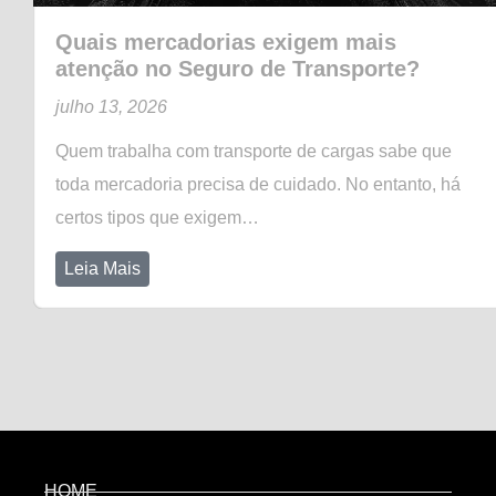
Quais mercadorias exigem mais
atenção no Seguro de Transporte?
julho 13, 2026
Quem trabalha com transporte de cargas sabe que
toda mercadoria precisa de cuidado. No entanto, há
certos tipos que exigem…
Leia Mais
HOME