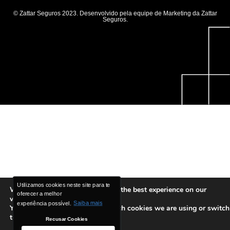
© Zattar Seguros 2023. Desenvolvido pela equipe de Marketing da Zattar
Seguros.
Utilizamos cookies neste site para te
Utilizamos cookies neste site para te
We are using cookies to give you the best experience on our
oferecer a melhor
oferecer a melhor
website.
experiência possível.
experiência possível.
Saiba mais
Saiba mais
You can find out more about which cookies we are using or switch
them off in
settings
.
Recusar Cookies
Recusar Cookies