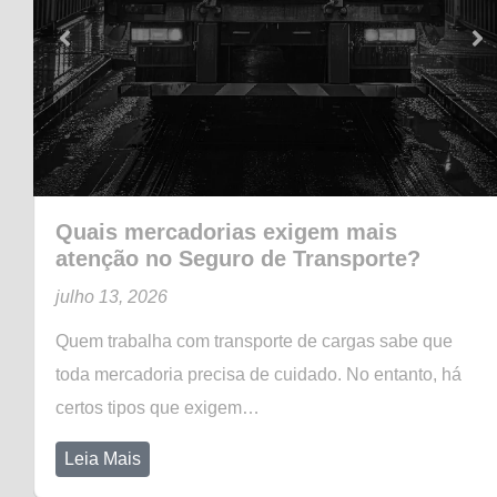
Quais mercadorias exigem mais
atenção no Seguro de Transporte?
julho 13, 2026
Quem trabalha com transporte de cargas sabe que
toda mercadoria precisa de cuidado. No entanto, há
certos tipos que exigem…
Leia Mais