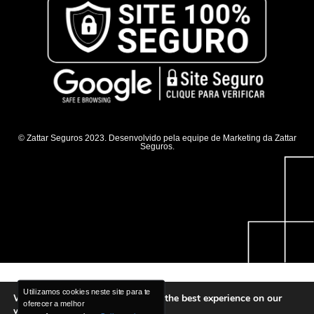
© Zattar Seguros 2023. Desenvolvido pela equipe de Marketing da Zattar
Seguros.
Utilizamos cookies neste site para te
Utilizamos cookies neste site para te
We are using cookies to give you the best experience on our
oferecer a melhor
oferecer a melhor
website.