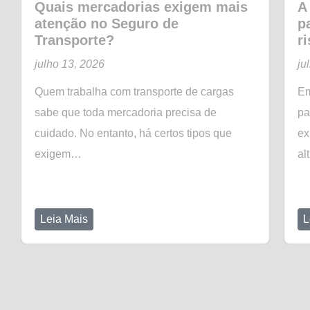
Quais mercadorias exigem mais
A
atenção no Seguro de
p
Transporte?
r
julho 13, 2026
ju
Quem trabalha com transporte de cargas
Em
sabe que toda mercadoria precisa de
pa
cuidado. No entanto, há certos tipos que
ex
exigem…
al
Leia Mais
L