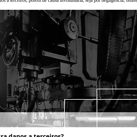
s a terceiros, porém de causa involuntária, seja por negligência, omis
ra danos a terceiros?