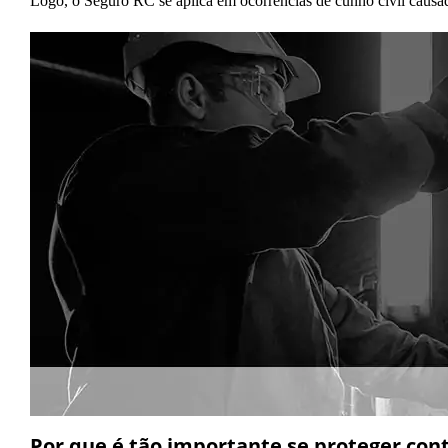
Logo, o Seguro RC se aplica em ocorrências de cunho civil causado
Por que é tão importante se proteger cont