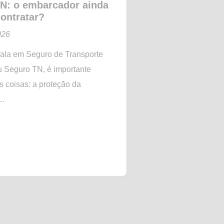
N: o embarcador ainda
Seguro de vida 
contratar?
estratégico par
médias empres
026
maio 22, 2026
ala em Seguro de Transporte
Em um cenário em qu
u Seguro TN, é importante
vez mais competitivo
s coisas: a proteção da
salário já não é sufi
a…
Leia Mais