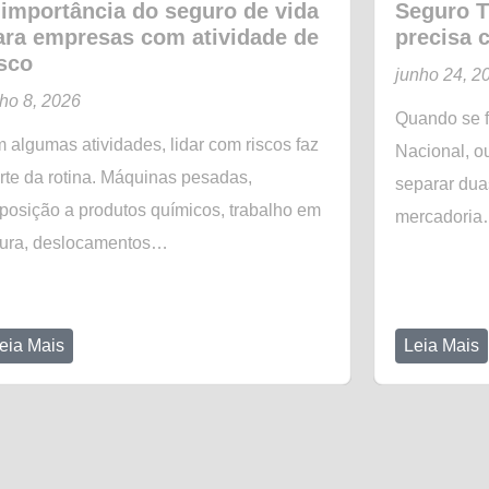
 importância do seguro de vida
Seguro T
ara empresas com atividade de
precisa 
isco
junho 24, 2
lho 8, 2026
Quando se f
 algumas atividades, lidar com riscos faz
Nacional, o
rte da rotina. Máquinas pesadas,
separar dua
posição a produtos químicos, trabalho em
mercadori
tura, deslocamentos…
eia Mais
Leia Mais