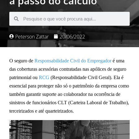
a passo do cálculo
Peterson Zattar
20/06/2022
O seguro de
Responsabilidade Civil do Empregador
é uma
das coberturas acessórias contratadas nas apólices de
seguro
patrimonial
ou
RCG
(Responsabilidade Civil Geral)
. Ela é
essencial para proteger não só o
patrimônio da empresa
como
também garantir
suporte ao colaborador
na ocorrência de
sinistros de funcionários CLT
(Carteira Laboral de Trabalho),
terceirizados e até quarteirizados.