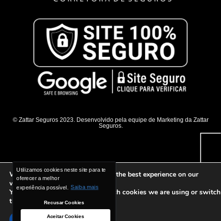
© Zattar Seguros 2023. Desenvolvido pela equipe de Marketing da Zattar
Seguros.
Utilizamos cookies neste site para te
Utilizamos cookies neste site para te
We are using cookies to give you the best experience on our
oferecer a melhor
oferecer a melhor
website.
experiência possível.
experiência possível.
Saiba mais
Saiba mais
You can find out more about which cookies we are using or switch
them off in
settings
.
Recusar Cookies
Recusar Cookies
Aceitar Cookies
Aceitar Cookies
Accept