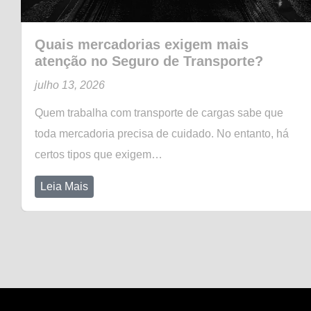
Quais mercadorias exigem mais
atenção no Seguro de Transporte?
julho 13, 2026
Quem trabalha com transporte de cargas sabe que
toda mercadoria precisa de cuidado. No entanto, há
certos tipos que exigem…
Leia Mais