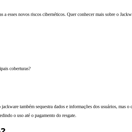
as a esses novos riscos cibernéticos. Quer conhecer mais sobre o Jackw
pais coberturas?
ckware também sequestra dados e informações dos usuários, mas o qu
pedindo o uso até o pagamento do resgate.
e?