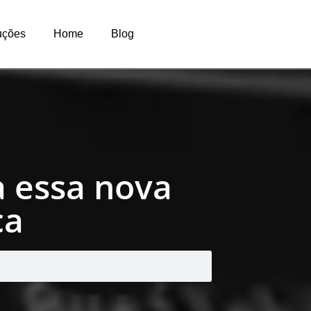
uções
Home
Blog
a essa nova
ca