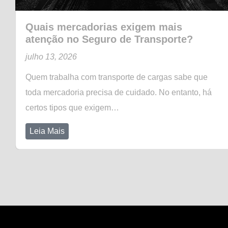
Quais mercadorias exigem mais
atenção no Seguro de Transporte?
julho 13, 2026
Quem trabalha com transporte de cargas sabe que
toda mercadoria precisa de cuidado. No entanto, há
certos tipos que exigem…
Leia Mais