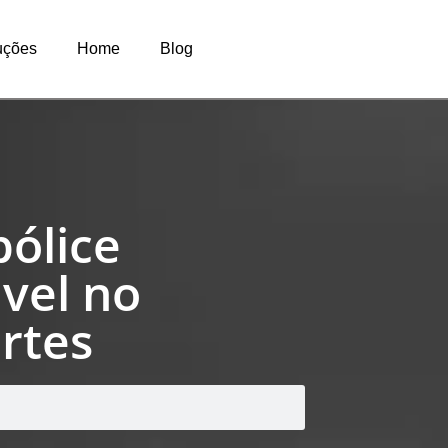
uções
Home
Blog
pólice
ável no
rtes