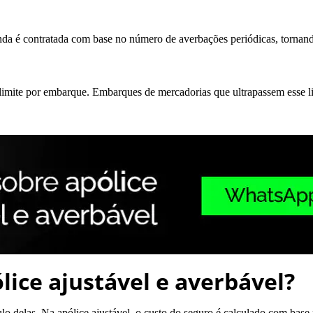
unda é contratada com base no número de averbações periódicas, tornan
r o limite por embarque. Embarques de mercadorias que ultrapassem esse
lice ajustável e averbável?
culo delas. Na apólice ajustável, o custo do seguro é calculado com bas