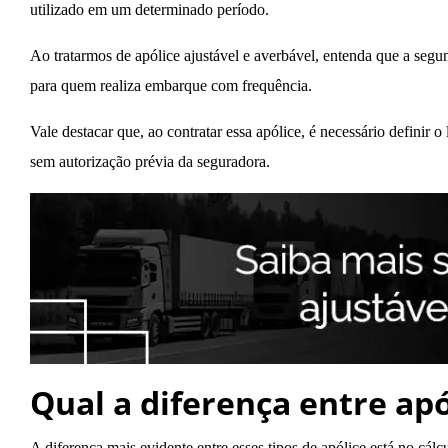
utilizado em um determinado período.
Ao tratarmos de apólice ajustável e averbável, entenda que a seg
para quem realiza embarque com frequência.
Vale destacar que, ao contratar essa apólice, é necessário defini
sem autorização prévia da seguradora.
Qual a diferença entre apó
A diferença mais evidente entre esses tipos de apólice está no cál