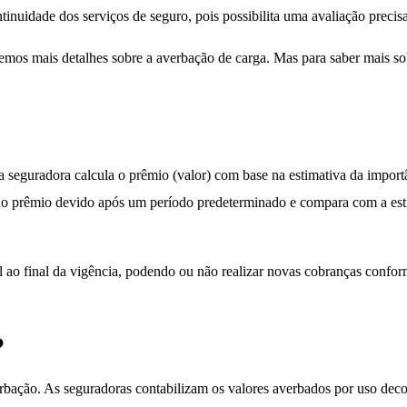
inuidade dos serviços de seguro, pois possibilita uma avaliação precisa
remos mais detalhes sobre a averbação de carga. Mas para saber mais so
 a seguradora calcula o prêmio (valor) com base na estimativa da impor
 do prêmio devido após um período predeterminado e compara com a estim
cial ao final da vigência, podendo ou não realizar novas cobranças confo
?
rbação. As seguradoras contabilizam os valores averbados por uso deco