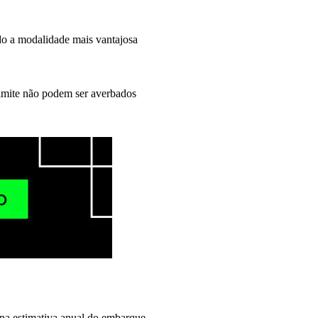
do a modalidade mais vantajosa
 limite não podem ser averbados
e na estimativa anual do embarque.