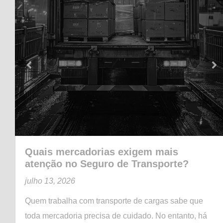
Quais mercadorias exigem mais
atenção no Seguro de Transporte?
julho 13, 2026
Quem trabalha com transporte de cargas sabe que
toda mercadoria precisa de cuidado. No entanto, há