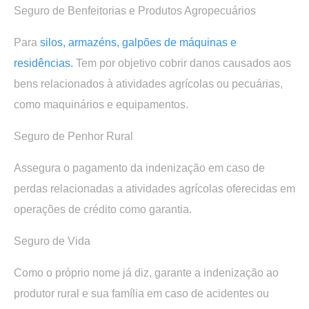
Seguro de Benfeitorias e Produtos Agropecuários
Para
silos, armazéns, galpões de máquinas e
residências.
Tem por objetivo cobrir danos causados aos
bens relacionados à atividades agrícolas ou pecuárias,
como maquinários e equipamentos.
Seguro de Penhor Rural
Assegura o pagamento da indenização em caso de
perdas relacionadas a atividades agrícolas oferecidas em
operações de crédito como garantia.
Seguro de Vida
Como o próprio nome já diz, garante a indenização ao
produtor rural e sua família em caso de acidentes ou