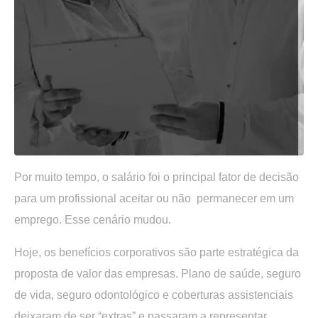
Por muito tempo, o salário foi o principal fator de decisão
para um profissional aceitar ou não permanecer em um
emprego. Esse cenário mudou.
Hoje, os
benefícios corporativos são parte estratégica da
proposta de valor das empresas
. Plano de saúde, seguro
de vida, seguro odontológico e coberturas assistenciais
deixaram de ser “extras” e passaram a representar