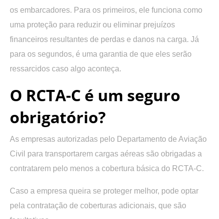
os embarcadores. Para os primeiros, ele funciona como
uma proteção para reduzir ou eliminar prejuízos
financeiros resultantes de perdas e danos na carga. Já
para os segundos, é uma garantia de que eles serão
ressarcidos caso algo aconteça.
O RCTA-C é um seguro
obrigatório?
As
empresas autorizadas pelo Departamento de Aviação
Civil para transportarem cargas aéreas
são obrigadas a
contratarem pelo menos a cobertura básica do RCTA-C.
Caso a empresa queira se proteger melhor, pode optar
pela contratação de coberturas adicionais, que são