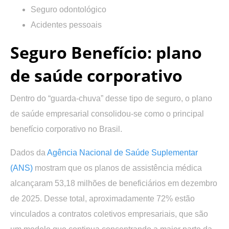
Seguro odontológico
Acidentes pessoais
Seguro Benefício: plano
de saúde corporativo
Dentro do “guarda-chuva” desse tipo de seguro
, o plano
de saúde empresarial consolidou-se como o principal
benefício corporativo no Brasil
.
Dados da
Agência Nacional de Saúde Suplementar
(ANS)
mostram que os planos de assistência médica
alcançaram
53,18 milhões de beneficiários em dezembro
de 2025
. Desse total, aproximadamente
72% estão
vinculados a contratos coletivos empresariais
, que são