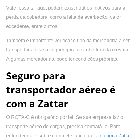
Vale ressaltar que, podem existir outros motivos para a
perda da cobertura, como a falta de averbação, valor
excedente, entre outros.
Também é importante verificar o tipo da mercadoria a ser
transportada e se o seguro garante cobertura da mesma.
Algumas mercadorias, pode ter condições próprias.
Seguro para
transportador aéreo é
com a Zattar
O RCTA-C é obrigatório por lei. Se sua empresa faz o
transporte aéreo de cargas, precisa contratá-lo. Para
entender mais sobre como ele funciona,
fale com a Zattar