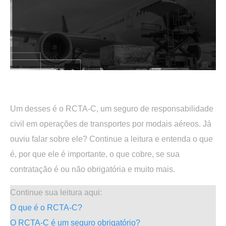
.
Um desses é o RCTA-C, um seguro de responsabilidade
civil em operações de transportes por modais aéreos. Já
ouviu falar sobre ele? Continue a leitura e entenda o que
é, por que ele é importante, o que cobre, se sua
contratação é ou não obrigatória e muito mais.
Continue sua leitura aqui:
O que é o RCTA-C?
O RCTA-C é um seguro obrigatório?