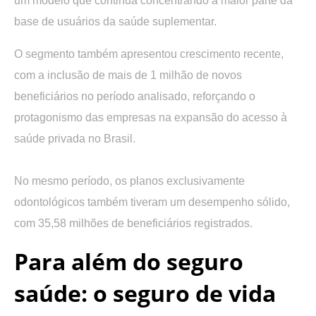
um modelo que continua concentrando a maior parte da
base de usuários da saúde suplementar.
O segmento também apresentou crescimento recente,
com a inclusão de mais de 1 milhão de novos
beneficiários no período analisado, reforçando o
protagonismo das empresas na expansão do acesso à
saúde privada no Brasil
.
No mesmo período, os
planos exclusivamente
odontológicos
também tiveram um
desempenho
sólido,
com
35,58 milhões de beneficiários
registrados.
Para além do seguro
saúde: o seguro de vida