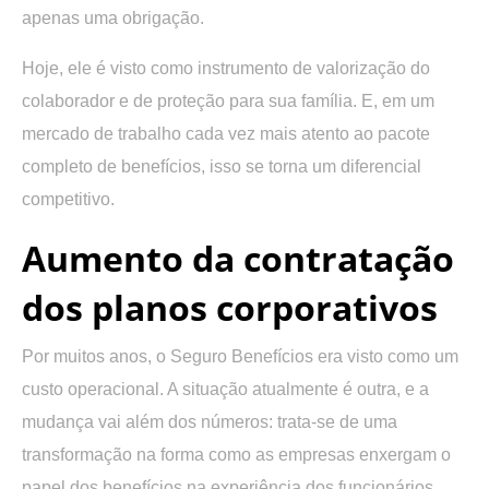
apenas uma obrigação.
Hoje, ele é visto como
instrumento de valorização do
colaborador e de proteção para sua família
. E, em um
mercado de trabalho cada vez mais atento ao pacote
completo de benefícios, isso se torna um
diferencial
competitivo
.
Aumento da contratação
dos planos corporativos
Por muitos anos, o Seguro Benefícios era visto como um
custo operacional. A situação atualmente é outra, e a
mudança vai além dos números: trata-se de uma
transformação na forma como as empresas enxergam o
papel dos benefícios na experiência dos funcionários
.