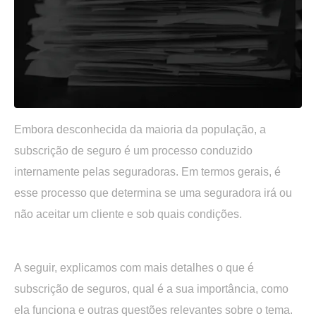
Embora desconhecida da maioria da população, a
subscrição de seguro é um processo conduzido
internamente pelas seguradoras. Em termos gerais, é
esse processo que determina se uma seguradora irá ou
não aceitar um cliente e sob quais condições.
A seguir, explicamos com mais detalhes o que é
subscrição de seguros, qual é a sua importância, como
ela funciona e outras questões relevantes sobre o tema.