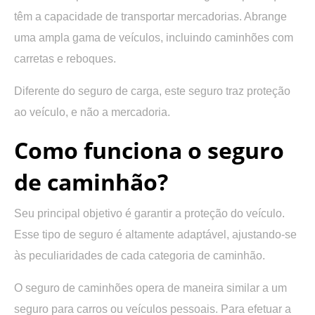
têm a capacidade de transportar mercadorias. Abrange
uma ampla gama de veículos, incluindo caminhões com
carretas e reboques.
Diferente do seguro de carga, este seguro traz proteção
ao veículo, e não a mercadoria.
Como funciona o seguro
de caminhão?
Seu principal objetivo é
garantir a proteção do veículo.
Esse tipo de seguro é altamente adaptável, ajustando-se
às peculiaridades de cada categoria de caminhão.
O seguro de caminhões
opera de maneira similar a um
seguro para carros ou veículos pessoais.
Para efetuar a