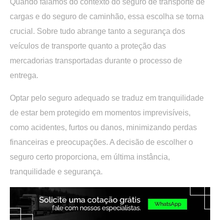
Quando falamos do contexto do
seguro de transporte de
cargas e do seguro de caminhão
, essa escolha se torna
crucial. Sobre tudo
abrange tanto a segurança dos
veículos de transporte quanto a proteção das
mercadorias transportadas
durante o processo de
entrega.
Optar pelo seguro adequado se traduz em tranquilidade
de estar bem protegido em momentos imprevisíveis,
como acidentes, furtos ou danos, minimizando perdas
financeiras e preocupações. A decisão de escolher o
seguro certo proporciona, em última instância,
tranquilidade e segurança.