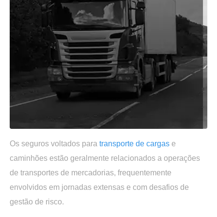
Os seguros voltados para
transporte de cargas
e
caminhões estão geralmente relacionados a operações
de transportes de mercadorias, frequentemente
envolvidos em jornadas extensas e com desafios de
gestão de risco.