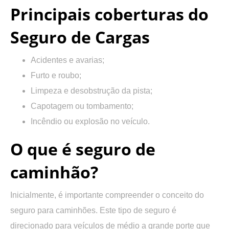
Principais coberturas do
Seguro de Cargas
Acidentes e avarias;
Furto e roubo;
Limpeza e desobstrução da pista;
Capotagem ou tombamento;
Incêndio ou explosão no veículo.
O que é seguro de
caminhão?
Inicialmente, é importante compreender o conceito do
seguro para caminhões. Este tipo de seguro
é
direcionado para veículos de médio a grande porte
que