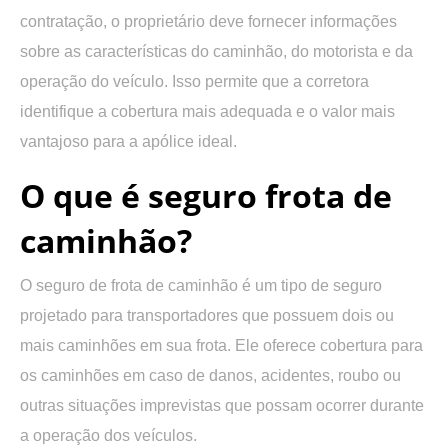
contratação, o proprietário deve fornecer informações
sobre as características do caminhão, do motorista e da
operação do veículo. Isso permite que a corretora
identifique a cobertura mais adequada e o valor mais
vantajoso para a apólice ideal.
O que é seguro frota de
caminhão?
O seguro de frota de caminhão é um tipo de seguro
projetado para transportadores que possuem dois ou
mais caminhões em sua frota. Ele oferece cobertura para
os caminhões em caso de danos, acidentes, roubo ou
outras situações imprevistas que possam ocorrer durante
a operação dos veículos.