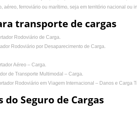
 aéreo, ferroviário ou marítimo, seja em território nacional ou i
ara transporte de cargas
rtador Rodoviário de Carga.
tador Rodoviário por Desaparecimento de Carga.
rtador Aéreo – Carga.
dor de Transporte Multimodal – Carga.
rtador Rodoviário em Viagem Internacional – Danos e Carga T
s do Seguro de Cargas