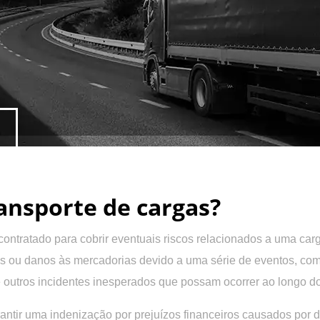
ansporte de cargas?
contratado para
cobrir eventuais riscos relacionados a uma car
as ou danos
às mercadorias devido a uma série de eventos, com
outros incidentes inesperados que possam ocorrer ao longo do t
rantir uma indenização por prejuízos financeiros causados por