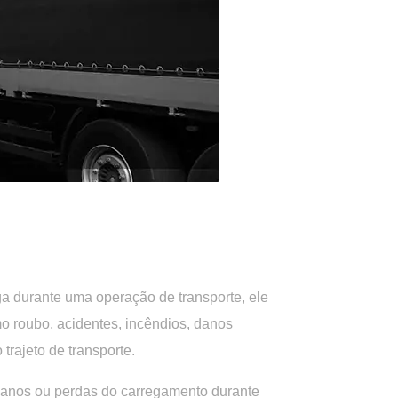
ga
durante uma operação de transporte, ele
o roubo, acidentes, incêndios, danos
rajeto de transporte.
 danos ou perdas do carregamento durante