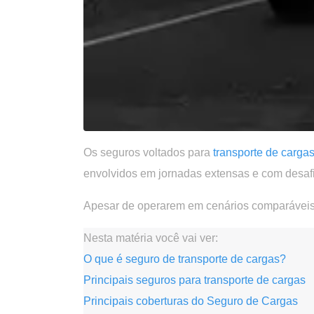
Os seguros voltados para
transporte de carga
envolvidos em jornadas extensas e com desafi
Apesar de operarem em cenários comparávei
Nesta matéria você vai ver:
O que é seguro de transporte de cargas?
Principais seguros para transporte de cargas
Principais coberturas do Seguro de Cargas