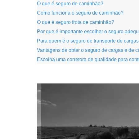
O que é seguro de caminhão?
Como funciona o seguro de caminhão?
O que é seguro frota de caminhão?
Por que é importante escolher o seguro adequ
Para quem é o seguro de transporte de carga
Vantagens de obter o seguro de cargas e de 
Escolha uma corretora de qualidade para cont
.