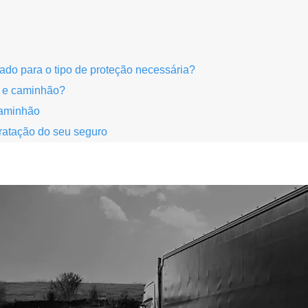
ado para o tipo de proteção necessária?
s e caminhão?
caminhão
ratação do seu seguro