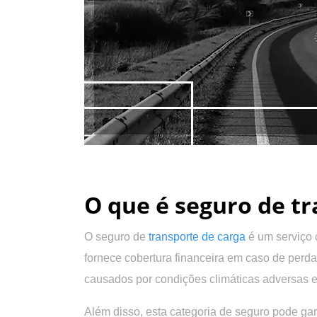
.
O que é seguro de tr
O seguro de
transporte de carga
é um serviço 
fornece
cobertura financeira em caso de perd
causados por condições climáticas adversas e 
Além disso, esta categoria de seguro pode ga