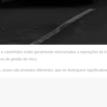
s
e caminhões estão geralmente relacionados a operações de tr
os de gestão de risco.
s,
esses são produtos diferentes
, que se distinguem significati