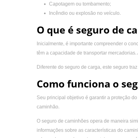
Capotagem ou tombamento;
Incêndio ou explosão no veículo.
O que é seguro de c
Inicialmente, é importante compreender o con
têm a capacidade de transportar mercadorias
Diferente do seguro de carga, este seguro traz
Como funciona o se
Seu principal objetivo é
garantir a proteção do
caminhão.
O seguro de caminhões
opera de maneira simi
informações sobre as características do caminh