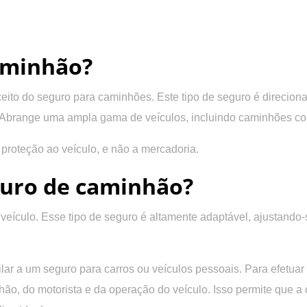
aminhão?
ceito do seguro para caminhões. Este tipo de seguro
é direcion
. Abrange uma ampla gama de veículos, incluindo caminhões co
 proteção ao veículo, e não a mercadoria.
guro de caminhão?
 veículo.
Esse tipo de seguro é altamente adaptável, ajustando-
lar a um seguro para carros ou veículos pessoais.
Para efetuar 
ão, do motorista e da operação do veículo. Isso permite que a c