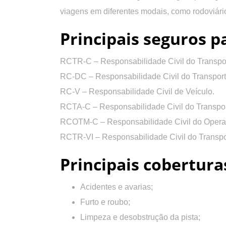
viagens
em diferentes modais, como rodoviário,
Principais seguros p
RCTR-C –
Responsabilidade Civil do Transpo
RC-DC –
Responsabilidade Civil do Transpor
RC-V –
Responsabilidade Civil de Veículo.
RCTA-C –
Responsabilidade Civil do Transpo
RCOTM-C –
Responsabilidade Civil do Opera
RCTR-VI –
Responsabilidade Civil do Transpo
Principais cobertura
Acidentes e avarias;
Furto e roubo;
Limpeza e desobstrução da pista;