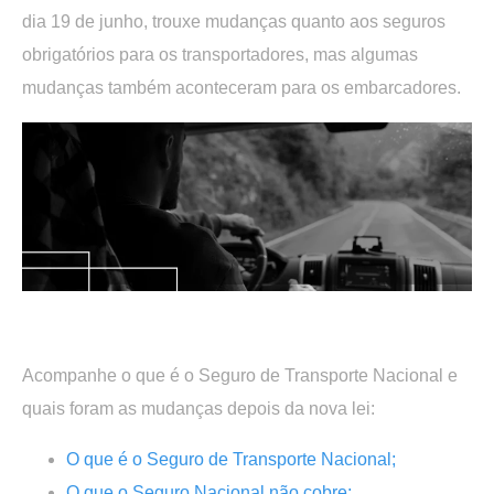
dia 19 de junho, trouxe mudanças quanto aos seguros
obrigatórios para os transportadores, mas algumas
mudanças também aconteceram para os embarcadores.
.
Acompanhe o que é o Seguro de Transporte Nacional e
quais foram as mudanças depois da nova lei:
O que é o Seguro de Transporte Nacional;
O que o Seguro Nacional não cobre;