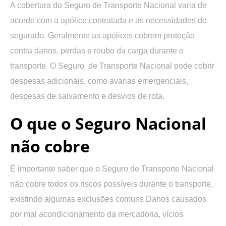
A cobertura do Seguro de Transporte Nacional varia de
acordo com a apólice contratada e as necessidades do
segurado. Geralmente as apólices cobrem proteção
contra danos, perdas e roubo da carga durante o
transporte. O Seguro de Transporte Nacional pode cobrir
despesas adicionais, como avarias emergenciais,
despesas de salvamento e desvios de rota.
O que o Seguro Nacional
não cobre
É importante saber que o Seguro de Transporte Nacional
não cobre todos os riscos possíveis durante o transporte,
existindo algumas exclusões comuns Danos causados
por mal acondicionamento da mercadoria, vícios