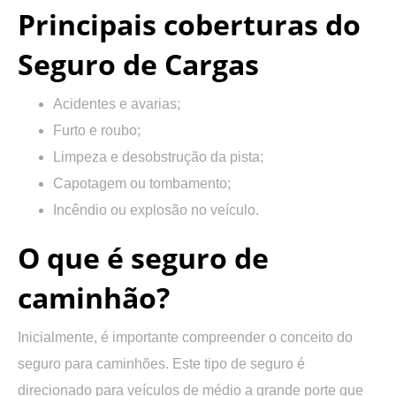
Principais coberturas do
Seguro de Cargas
Acidentes e avarias;
Furto e roubo;
Limpeza e desobstrução da pista;
Capotagem ou tombamento;
Incêndio ou explosão no veículo.
O que é seguro de
caminhão?
Inicialmente, é importante compreender o conceito do
seguro para caminhões. Este tipo de seguro
é
direcionado para veículos de médio a grande porte
que