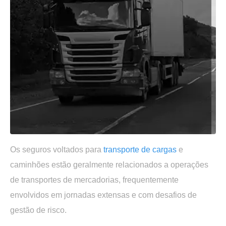
Os seguros voltados para
transporte de cargas
e
caminhões estão geralmente relacionados a operações
de transportes de mercadorias, frequentemente
envolvidos em jornadas extensas e com desafios de
gestão de risco.