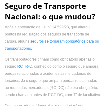
Seguro de Transporte
Nacional: o que mudou?
Após a aprovação da Lei nº 14.599/23, que alterou
pontos na legislação dos seguros de transporte de
cargas, alguns
seguros se tornaram obrigatórios para os
transportadores.
Os transportadores tinham como obrigatório apenas o
seguro
RCTR-C
, conhecido como o seguro que ampara
perdas relacionadas a acidentes às mercadorias de
terceiros. Já o seguro que ampara perdas relacionadas
ao roubo das mercadorias (RC-DC) não era obrigatório,
sendo chamado antes de RCF-DC, com ‘F’ de facultativo.
Os embarcadores (donos das mercadorias) que