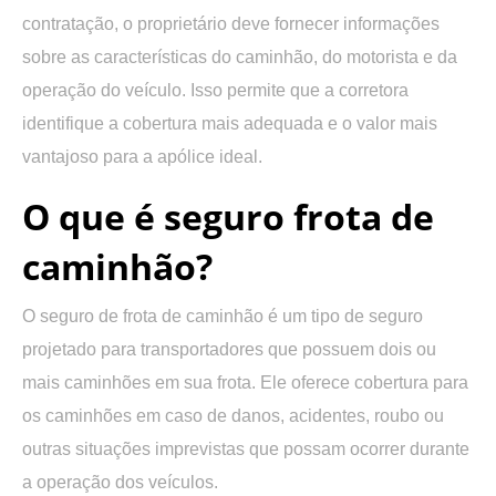
contratação, o proprietário deve fornecer informações
sobre as características do caminhão, do motorista e da
operação do veículo. Isso permite que a corretora
identifique a cobertura mais adequada e o valor mais
vantajoso para a apólice ideal.
O que é seguro frota de
caminhão?
O seguro de frota de caminhão é um tipo de seguro
projetado para transportadores que possuem dois ou
mais caminhões em sua frota. Ele oferece cobertura para
os caminhões em caso de danos, acidentes, roubo ou
outras situações imprevistas que possam ocorrer durante
a operação dos veículos.