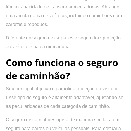
têm a capacidade de transportar mercadorias. Abrange
uma ampla gama de veículos, incluindo caminhões com
carretas e reboques.
Diferente do seguro de carga, este seguro traz proteção
ao veículo, e não a mercadoria.
Como funciona o seguro
de caminhão?
Seu principal objetivo é
garantir a proteção do veículo.
Esse tipo de seguro é altamente adaptável, ajustando-se
às peculiaridades de cada categoria de caminhão.
O seguro de caminhões
opera de maneira similar a um
seguro para carros ou veículos pessoais.
Para efetuar a