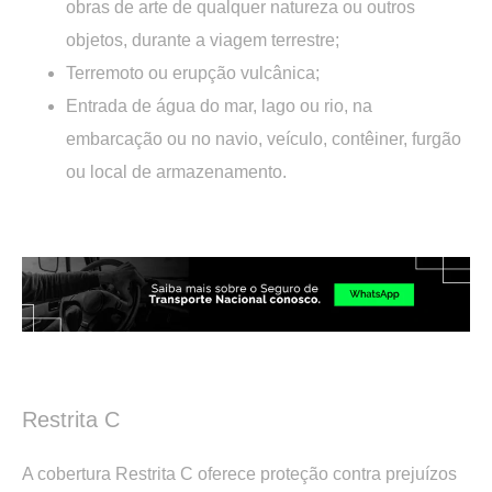
obras de arte de qualquer natureza ou outros
objetos, durante a viagem terrestre;
Terremoto ou erupção vulcânica;
Entrada de água do mar, lago ou rio, na
embarcação ou no navio, veículo, contêiner, furgão
ou local de armazenamento.
.
.
Restrita C
A cobertura Restrita C oferece proteção contra prejuízos