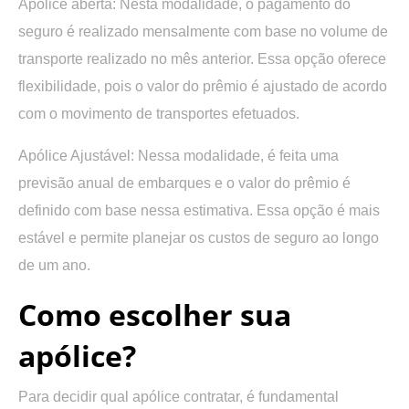
Apólice aberta:
Nesta modalidade, o pagamento do
seguro é realizado mensalmente com base no volume de
transporte realizado no mês anterior. Essa opção oferece
flexibilidade, pois o valor do prêmio é ajustado de acordo
com o movimento de transportes efetuados.
Apólice Ajustável:
Nessa modalidade, é feita uma
previsão anual de embarques e o valor do prêmio é
definido com base nessa estimativa. Essa opção é mais
estável e permite planejar os custos de seguro ao longo
de um ano.
Como escolher sua
apólice?
Para decidir qual apólice contratar, é fundamental