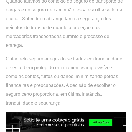
Quando falamos do contexto do
seguro de transporte de
cargas e do seguro de caminhão
, essa escolha se torna
crucial. Sobre tudo
abrange tanto a segurança dos
veículos de transporte quanto a proteção das
mercadorias transportadas
durante o processo de
entrega.
Optar pelo seguro adequado se traduz em tranquilidade
de estar bem protegido em momentos imprevisíveis,
como acidentes, furtos ou danos, minimizando perdas
financeiras e preocupações. A decisão de escolher o
seguro certo proporciona, em última instância,
tranquilidade e segurança.