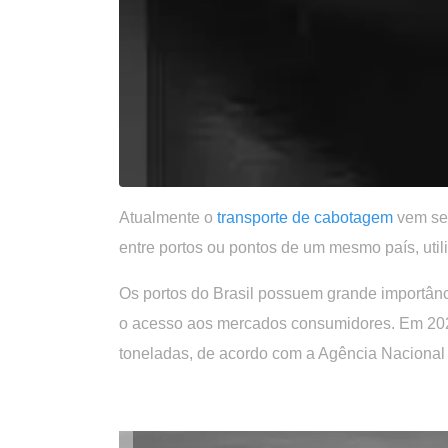
Atualmente o
transporte de cabotagem
vem se 
entre portos ou pontos de um mesmo país, utili
Os portos do Brasil possuem grande importância
o acesso aos mercados consumidores. Em 2022
toneladas, de acordo com a Agência Nacional
.