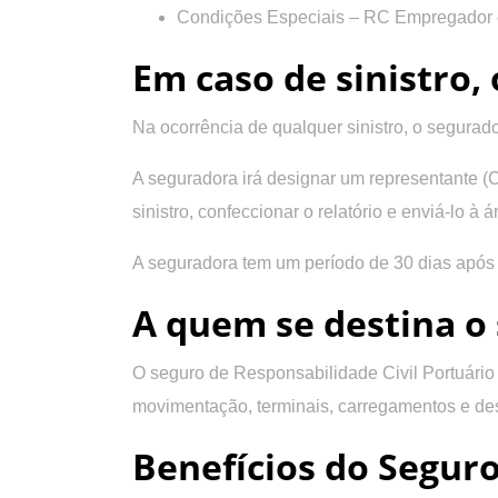
Condições Especiais – RC Empregador
Em caso de sinistro, 
Na ocorrência de qualquer sinistro, o segurado
A seguradora irá designar um representante (
sinistro, confeccionar o relatório e enviá-lo 
A seguradora tem um período de 30 dias após 
A quem se destina o 
O seguro de Responsabilidade Civil Portuário
movimentação, terminais, carregamentos e des
Benefícios do Seguro