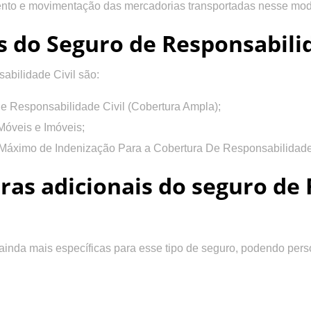
nto e movimentação das mercadorias transportadas nesse mod
s do Seguro de Responsabilid
abilidade Civil são:
e Responsabilidade Civil (Cobertura Ampla);
Móveis e Imóveis;
e Máximo de Indenização Para a Cobertura De Responsabilidade 
ras adicionais do seguro de
s ainda mais específicas para esse tipo de seguro, podendo pers