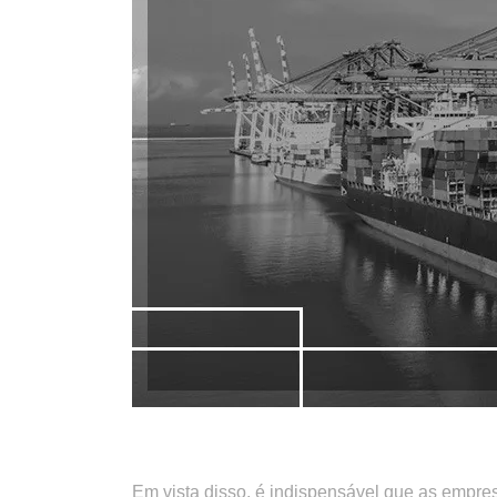
.
Em vista disso, é indispensável que as empre