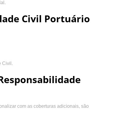
al.
ade Civil Portuário
Civil.
 Responsabilidade
onalizar com as coberturas adicionais, são