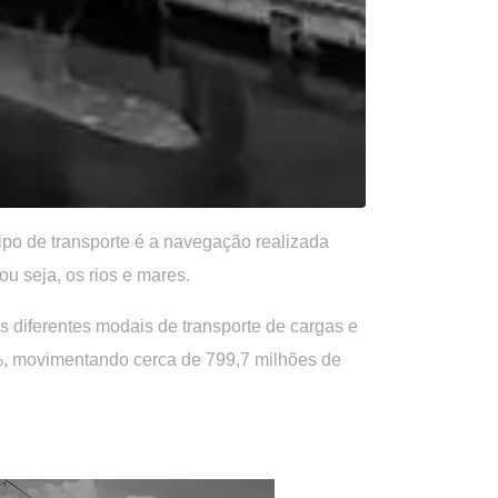
ipo de transporte é a navegação realizada
ou seja, os rios e mares.
os diferentes modais de transporte de cargas e
%, movimentando cerca de 799,7 milhões de