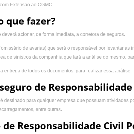
 com Extensão ao OGMO.
o que fazer?
 deverá acionar, de forma imediata, a corretora de seguros.
Comissário de avarias) que será o responsável por levantar as
à área de sinistros da companhia que fará a análise do mesmo, pa
a entrega de todos os documentos, para realizar essa análise.
seguro de Responsabilidade 
 é destinado para qualquer empresa que possuam atividades por
carregamentos, entre outras.
 de Responsabilidade Civil P