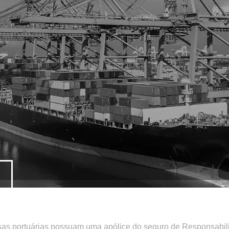
sas portuárias possuam uma apólice do seguro de Responsabilid