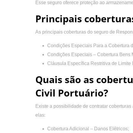
Esse seguro oferece proteção ao armazename
Principais cobertura
As principais coberturas do seguro de Respons
Condições Especiais Para a Cobertura d
Condições Especiais – Cobertura Bens 
Cláusula Específica Restritiva de Limit
Quais são as cobertu
Civil Portuário?
Existe a possibilidade de contratar cobertura
elas:
Cobertura Adicional – Danos Elétricos;