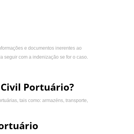
 informações e documentos inerentes ao
ra seguir com a indenização se for o caso.
Civil Portuário?
tuárias, tais como: armazéns, transporte,
ortuário