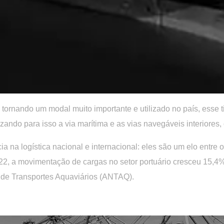
tornando um modal muito importante e utilizado no país, esse t
zando para isso a via marítima e as vias navegáveis interiores, 
 na logística nacional e internacional: eles são um elo entre 
, a movimentação de cargas no setor portuário cresceu 15,4
 de Transportes Aquaviários (ANTAQ).