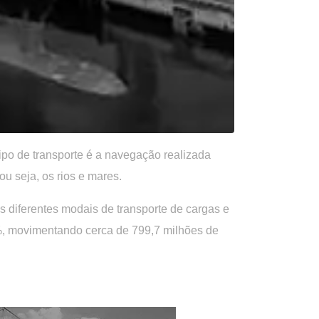
ipo de transporte é a navegação realizada
ou seja, os rios e mares.
os diferentes modais de transporte de cargas e
%, movimentando cerca de 799,7 milhões de