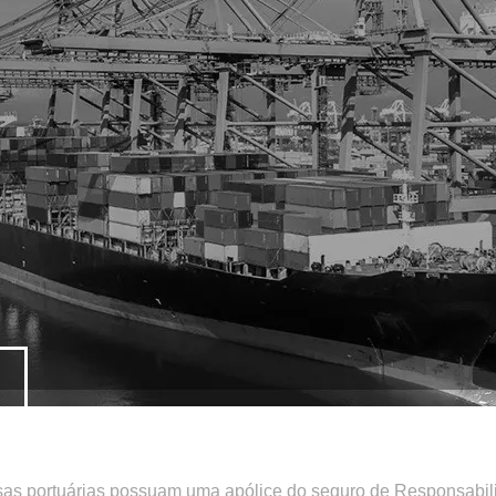
sas portuárias possuam uma apólice do seguro de Responsabilid