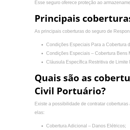
Esse seguro oferece proteção ao armazename
Principais cobertura
As principais coberturas do seguro de Respons
Condições Especiais Para a Cobertura d
Condições Especiais – Cobertura Bens 
Cláusula Específica Restritiva de Limit
Quais são as cobertu
Civil Portuário?
Existe a possibilidade de contratar cobertura
elas:
Cobertura Adicional – Danos Elétricos;