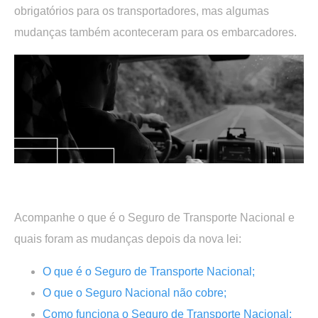
obrigatórios para os transportadores, mas algumas
mudanças também aconteceram para os embarcadores.
.
Acompanhe o que é o Seguro de Transporte Nacional e
quais foram as mudanças depois da nova lei:
O que é o Seguro de Transporte Nacional;
O que o Seguro Nacional não cobre;
Como funciona o Seguro de Transporte Nacional
;