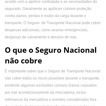
acordo com a apólice contratada e as necessidades do
segurado. Geralmente as apólices cobrem proteção
contra danos, perdas e roubo da carga durante o
transporte. O Seguro de Transporte Nacional pode cobrir
despesas adicionais, como avarias emergenciais,
despesas de salvamento e desvios de rota.
O que o Seguro Nacional
não cobre
É importante saber que o Seguro de Transporte Nacional
não cobre todos os riscos possíveis durante o transporte,
existindo algumas exclusões comuns Danos causados
por mal acondicionamento da mercadoria, vícios
intrínsecos da mercadoria e eventos considerados fora