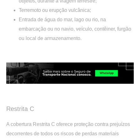
objetos, durante a viagem terrestre;
Terremoto ou erupção vulcânica;
Entrada de água do mar, lago ou rio, na
embarcação ou no navio, veículo, contêiner, furgão
ou local de armazenamento.
.
.
Restrita C
A cobertura Restrita C oferece proteção contra prejuízos
decorrentes de todos os riscos de perdas materiais