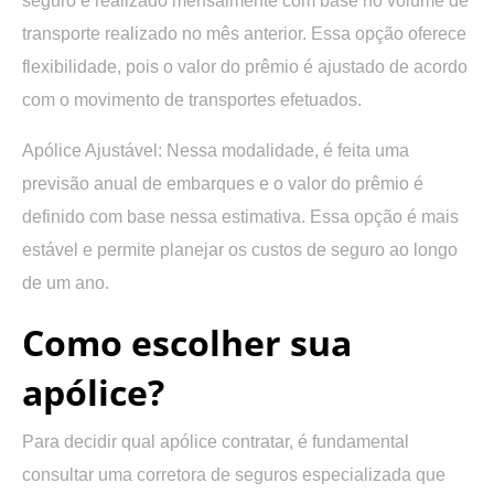
seguro é realizado mensalmente com base no volume de
transporte realizado no mês anterior. Essa opção oferece
flexibilidade, pois o valor do prêmio é ajustado de acordo
com o movimento de transportes efetuados.
Apólice Ajustável:
Nessa modalidade, é feita uma
previsão anual de embarques e o valor do prêmio é
definido com base nessa estimativa. Essa opção é mais
estável e permite planejar os custos de seguro ao longo
de um ano.
Como escolher sua
apólice?
Para decidir qual apólice contratar, é fundamental
consultar uma corretora de seguros especializada que