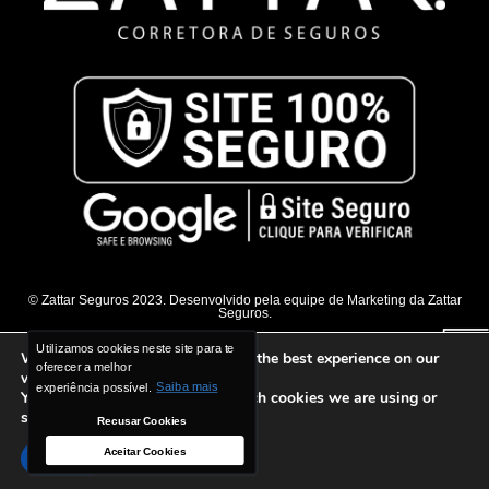
© Zattar Seguros 2023. Desenvolvido pela equipe de Marketing da Zattar
Seguros.
Utilizamos cookies neste site para te
Utilizamos cookies neste site para te
We are using cookies to give you the best experience on our
oferecer a melhor
oferecer a melhor
website.
experiência possível.
experiência possível.
Saiba mais
Saiba mais
You can find out more about which cookies we are using or
switch them off in
settings
.
Recusar Cookies
Recusar Cookies
Aceitar Cookies
Aceitar Cookies
Accept