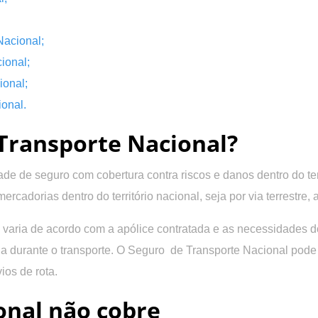
Nacional
;
ional;
ional
;
ional
.
 Transporte Nacional?
de de seguro com cobertura contra riscos e danos dentro do ter
adorias dentro do território nacional, seja por via terrestre, a
 varia de acordo com a apólice contratada e as necessidades 
ga durante o transporte. O Seguro de Transporte Nacional pode
os de rota.
onal não cobre