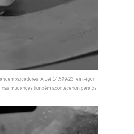
ara embarcadores. A Lei 14.599/23, em vigor
algumas mudanças também aconteceram para os