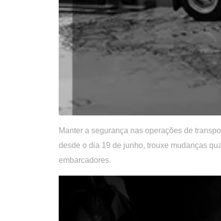
Manter a segurança nas operações de transpor
desde o dia 19 de junho, trouxe mudanças qu
embarcadores.