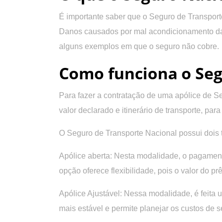
É importante saber que o Seguro de Transport
Danos causados por mal acondicionamento da m
alguns exemplos em que o seguro não cobre.
Como funciona o Seg
Para fazer a contratação de uma apólice de S
valor declarado e itinerário de transporte, par
O Seguro de Transporte Nacional possui dois t
Apólice aberta:
Nesta modalidade, o pagamento
opção oferece flexibilidade, pois o valor do 
Apólice Ajustável:
Nessa modalidade, é feita u
mais estável e permite planejar os custos de 