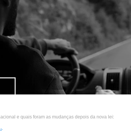
cional e quais foram as mudanças depois da nova lei:
l;