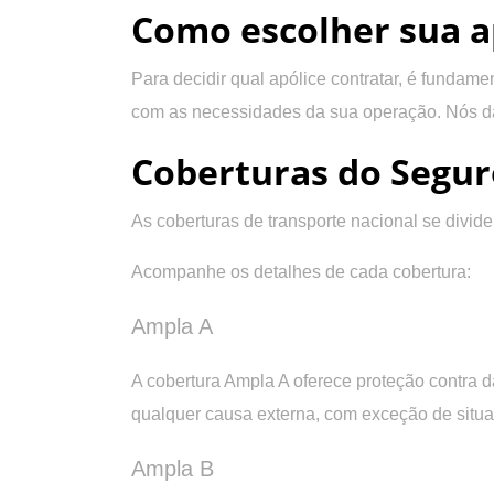
Como escolher sua a
Para decidir qual apólice contratar, é fundame
com as necessidades da sua operação. Nós da
Coberturas do Segur
As coberturas de transporte nacional se divide
Acompanhe os detalhes de cada cobertura:
Ampla A
A cobertura Ampla A oferece proteção contra d
qualquer causa externa, com exceção de situa
Ampla B