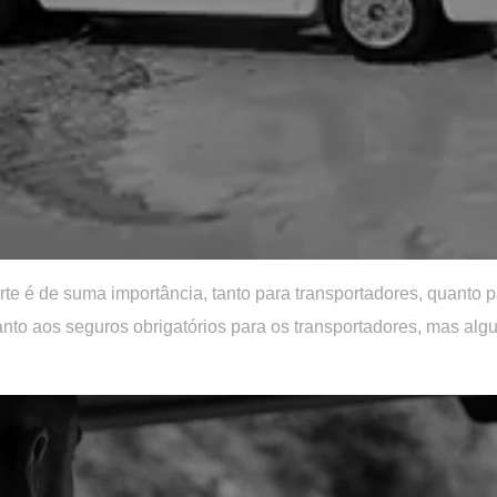
te é de suma importância, tanto para transportadores, quanto p
anto aos seguros obrigatórios para os transportadores, mas 