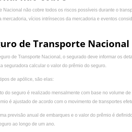
e Nacional não cobre todos os riscos possíveis durante o tran
ercadoria, vícios intrínsecos da mercadoria e eventos conside
uro de Transporte Nacional
eguro de Transporte Nacional, o segurado deve informar os deta
a a seguradora calcular o valor do prêmio do seguro.
ipos de apólice, são elas:
 do seguro é realizado mensalmente com base no volume de tr
prêmio é ajustado de acordo com o movimento de transportes efe
ma previsão anual de embarques e o valor do prêmio é definid
seguro ao longo de um ano.