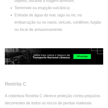
objetos, durante a viagem terrestre;
Terremoto ou erupção vulcânica;
Entrada de água do mar, lago ou rio, na
embarcação ou no navio, veículo, contêiner, furgão
ou local de armazenamento.
.
.
Restrita C
A cobertura Restrita C oferece proteção contra prejuízos
decorrentes de todos os riscos de perdas materiais