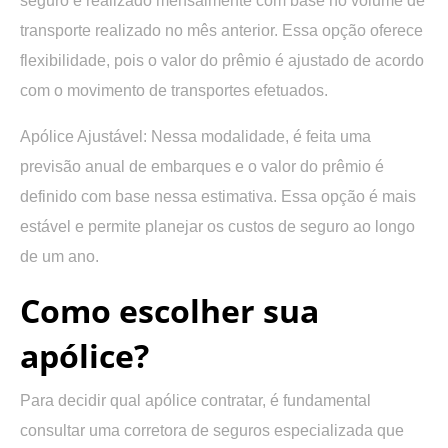
seguro é realizado mensalmente com base no volume de
transporte realizado no mês anterior. Essa opção oferece
flexibilidade, pois o valor do prêmio é ajustado de acordo
com o movimento de transportes efetuados.
Apólice Ajustável:
Nessa modalidade, é feita uma
previsão anual de embarques e o valor do prêmio é
definido com base nessa estimativa. Essa opção é mais
estável e permite planejar os custos de seguro ao longo
de um ano.
Como escolher sua
apólice?
Para decidir qual apólice contratar, é fundamental
consultar uma corretora de seguros especializada que