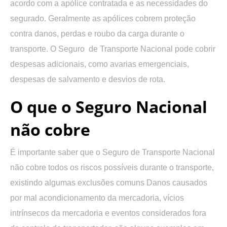
acordo com a apólice contratada e as necessidades do
segurado. Geralmente as apólices cobrem proteção
contra danos, perdas e roubo da carga durante o
transporte. O Seguro de Transporte Nacional pode cobrir
despesas adicionais, como avarias emergenciais,
despesas de salvamento e desvios de rota.
O que o Seguro Nacional
não cobre
É importante saber que o Seguro de Transporte Nacional
não cobre todos os riscos possíveis durante o transporte,
existindo algumas exclusões comuns Danos causados
por mal acondicionamento da mercadoria, vícios
intrínsecos da mercadoria e eventos considerados fora