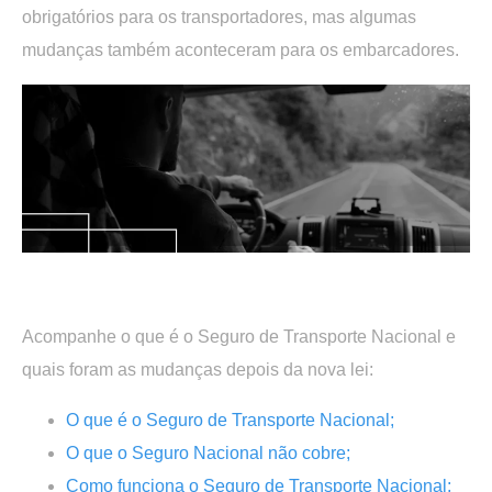
obrigatórios para os transportadores, mas algumas
mudanças também aconteceram para os embarcadores.
.
Acompanhe o que é o Seguro de Transporte Nacional e
quais foram as mudanças depois da nova lei:
O que é o Seguro de Transporte Nacional;
O que o Seguro Nacional não cobre;
Como funciona o Seguro de Transporte Nacional
;