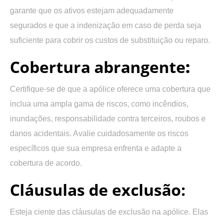
garante que os ativos estejam adequadamente
segurados e que a indenização em caso de perda seja
suficiente para cobrir os custos de substituição ou reparo.
Cobertura
abrangente
:
Certifique-se de que a apólice oferece uma cobertura que
inclua uma ampla gama de riscos, como incêndios,
inundações, responsabilidade contra terceiros, roubos e
danos acidentais. Avalie cuidadosamente os riscos
específicos que sua empresa enfrenta e adapte a
cobertura de acordo.
Cláusulas de exclusão:
Esteja ciente das cláusulas de exclusão na apólice. Elas