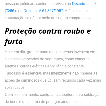
pessoas jurídicas, conforme previsto no
Decreto-Lei nº
73/66
e no
Decreto nº 61.867/1967.
Além disso, sua
contratação se dá por meio de seguro compreensivo.
Proteção contra roubo e
furto
Hoje em dia, grande parte das empresas investem em
sistemas avançados de segurança, como câmeras,
alarmes, cercas elétricas e vigilância constante.
Tudo isso é essencial, mas infelizmente não impede as
ações de criminosos que utilizam recursos cada vez mais
sofisticados.
Com isso em mente, contratar a cobertura para subtração
de bens é uma forma de proteger ainda mais a