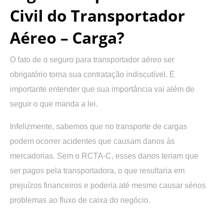
Civil do Transportador
Aéreo – Carga?
O fato de o seguro para transportador aéreo ser
obrigatório torna sua contratação indiscutível. É
importante entender que sua importância vai além de
seguir o que manda a lei.
Infelizmente, sabemos que no transporte de cargas
podem ocorrer acidentes que causam danos às
mercadorias. Sem o RCTA-C, esses danos teriam que
ser pagos pela transportadora, o que resultaria em
prejuízos financeiros e poderia até mesmo causar sérios
problemas ao fluxo de caixa do negócio.