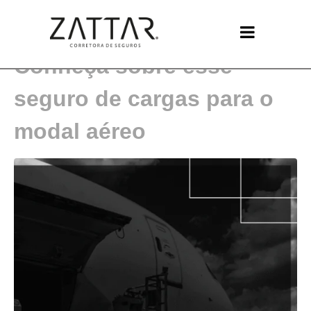
O que é o RCTA-C?
Conheça sobre esse
seguro de cargas para o
modal aéreo