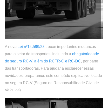
A nova
Lei nº14.599/23
trouxe importantes mudanças
para o setor de transportes, incluindo a
obrigatoriedade
do seguro RC-V, além do RCTR-C e RC-DC
, por parte
das transportadoras. Para ajudar a esclarecer essas
novidades, preparamos este conteúdo explicativo focado
no seguro RC-V (Seguro de Responsabilidade Civil de
Veículos).