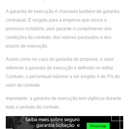
A garantia de execução é chamada também de garantia
contratual. É exigida para a empresa que vence o
processo licitatório, pois garante o cumprimento das
condições do contrato, dos valores pactuados e dos
prazos de execução.
Assim como no caso da garantia da proposta, o valor
referente à garantia de execução é definido no edital.
Contudo, o percentual máximo a ser exigido é de 5% do
valor do contrato.
Importante: a garantia de execução tem vigência durante
todo o período do contrato.