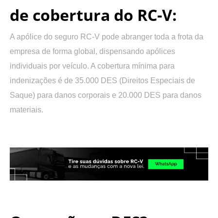
de cobertura do RC-V:
A apólice do seguro RC-V pode abranger toda a frota da
empresa de forma global, dispensando apólices
individuais por veículo. A cobertura mínima para
indenizações é de 35.000 DES (Direitos Especiais de
Saque) para danos corporais e 20.000 DES para danos
materiais.
.
.