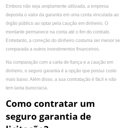
Embora não seja amplamente utilizada, a empresa
deposita o valor da garantia em uma conta vinculada ao
órgão público ao optar pela caução em dinheiro. O
montante permanece na conta até o fim do contrato.
Entretanto, a correção do dinheiro costuma ser menor se
comparada a outros investimentos financeiros.
Na comparação com a carta de fiança e a caução em
dinheiro, o seguro garantia é a opção que possui custo
mais baixo. Além disso, a sua contratação é fácil e não
tem tanta burocracia.
Como contratar um
seguro garantia de