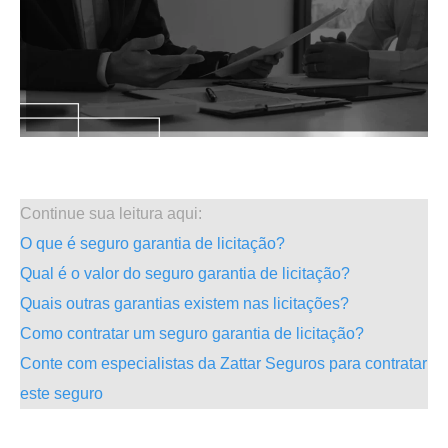
.
Continue sua leitura aqui:
O que é seguro garantia de licitação?
Qual é o valor do seguro garantia de licitação?
Quais outras garantias existem nas licitações?
Como contratar um seguro garantia de licitação?
Conte com especialistas da Zattar Seguros para contratar
este seguro
.