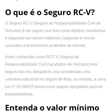
O que é o Seguro RC-V?
O
Seguro RC-V (Seguro de Responsabilidade Civil de
Veículos)
é um seguro que tem como objetivo reembolsar
o segurado por
danos materiais, corporais e morais
causados a terceiros
em acidentes de trânsito.
Antes conhecido como
RCF-V
(Seguro de
Responsabilidade Civil Facultativo de Veículos) este
seguro não era obrigatório, era considerado uma
cobertura adicional no seguro de frota, no entanto, a nova
Lei nº 14.599/23 tornou esse seguro obrigatório para as
transportadoras.
Entenda o valor mínimo