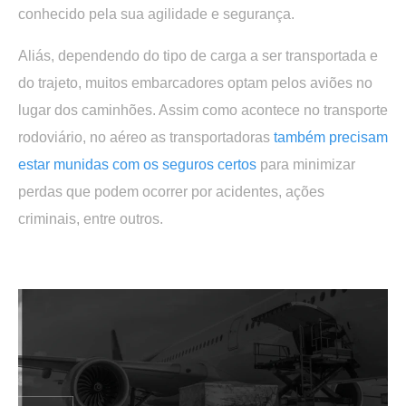
conhecido pela sua agilidade e segurança.
Aliás, dependendo do tipo de carga a ser transportada e
do trajeto, muitos embarcadores optam pelos aviões no
lugar dos caminhões. Assim como acontece no transporte
rodoviário, no aéreo as transportadoras
também precisam
estar munidas com os seguros certos
para minimizar
perdas que podem ocorrer por acidentes, ações
criminais, entre outros.
.