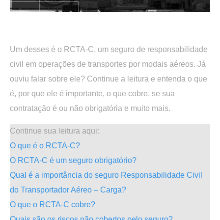
.
Um desses é o RCTA-C, um seguro de responsabilidade
civil em operações de transportes por modais aéreos. Já
ouviu falar sobre ele? Continue a leitura e entenda o que
é, por que ele é importante, o que cobre, se sua
contratação é ou não obrigatória e muito mais.
Continue sua leitura aqui:
O que é o RCTA-C?
O RCTA-C é um seguro obrigatório?
Qual é a importância do seguro Responsabilidade Civil
do Transportador Aéreo – Carga?
O que o RCTA-C cobre?
Quais são os riscos não cobertos pelo seguro?