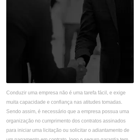
Conduzir uma empresa não é uma tarefa fácil, e exige
muita capacidade e confiança nas atitudes tomadas.
Sendo assim, é necessário que a empresa possua uma
organização no cumprimento dos contratos assinados
para iniciar uma licitação ou solicitar o adiantamento de
um pagamento em contrato, logo o seguro garantia tem