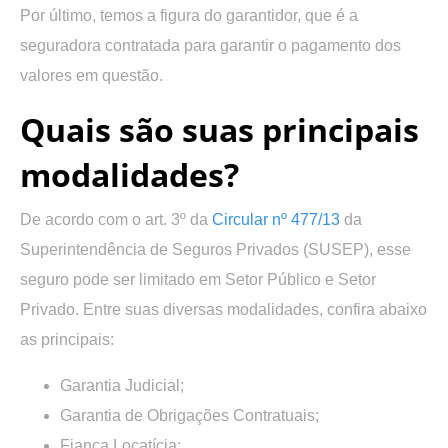
Por último, temos a figura do garantidor, que é a
seguradora contratada para garantir o pagamento dos
valores em questão.
Quais são suas principais
modalidades?
De acordo com o art. 3º da
Circular nº 477/13
da
Superintendência de Seguros Privados (SUSEP), esse
seguro pode ser limitado em Setor Público e Setor
Privado. Entre suas diversas modalidades, confira abaixo
as principais:
Garantia Judicial;
Garantia de Obrigações Contratuais;
Fiança Locatícia;