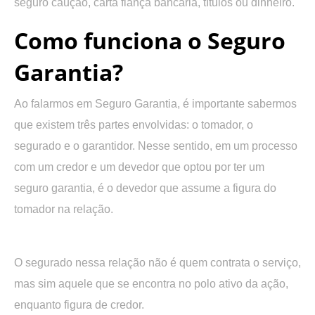
seguro caução, carta fiança bancária, títulos ou dinheiro.
Como funciona o Seguro
Garantia?
Ao falarmos em Seguro Garantia, é importante sabermos
que existem três partes envolvidas: o tomador, o
segurado e o garantidor. Nesse sentido, em um processo
com um credor e um devedor que optou por ter um
seguro garantia, é o devedor que assume a figura do
tomador na relação.
O segurado nessa relação não é quem contrata o serviço,
mas sim aquele que se encontra no polo ativo da ação,
enquanto figura de credor.