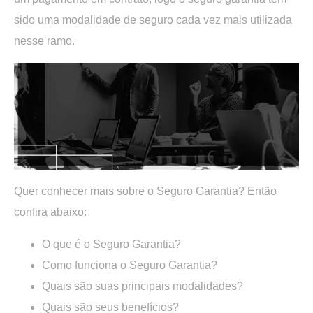
sido uma modalidade de seguro cada vez mais utilizada
nesse ramo.
Quer conhecer mais sobre o Seguro Garantia? Então
confira abaixo:
O que é o Seguro Garantia?
Como funciona o Seguro Garantia?
Quais são suas principais modalidades?
Quais são seus benefícios?