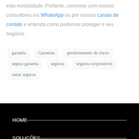
esta modalidade. Portanto, converse com nossos
consultores via
WhatsApp
ou por nossos
canais de
contato
e entenda como podemos proteger o seu
negócio.
garantia
Garantias
gerenciamento de riscos
seguro garantia
seguros
seguros corporativos
zattar seguros
HOME
SOLUÇÕES