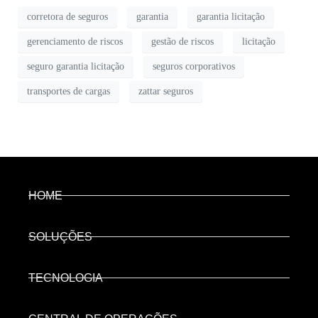
corretora de seguros
garantia
garantia licitação
gerenciamento de riscos
gestão de riscos
licitação
seguro garantia licitação
seguros corporativos
transportes de cargas
zattar seguros
HOME
SOLUÇÕES
TECNOLOGIA