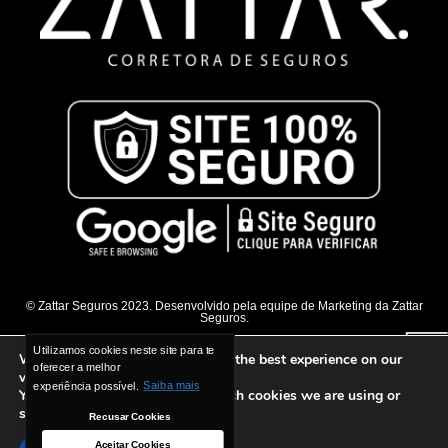
© Zattar Seguros 2023. Desenvolvido pela equipe de Marketing da Zattar
Seguros.
Utilizamos cookies neste site para te
Utilizamos cookies neste site para te
We are using cookies to give you the best experience on our
oferecer a melhor
oferecer a melhor
website.
experiência possível.
experiência possível.
Saiba mais
Saiba mais
You can find out more about which cookies we are using or
switch them off in
settings
.
Recusar Cookies
Recusar Cookies
Aceitar Cookies
Aceitar Cookies