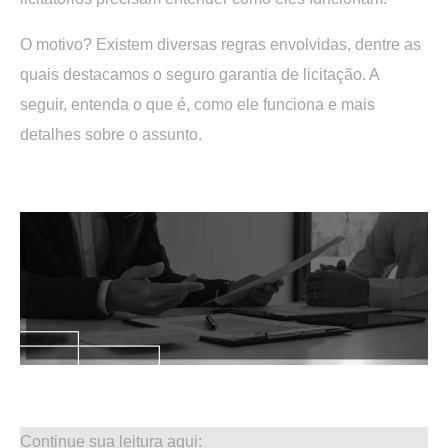
O motivo? Existem diversas regras envolvidas, dentre as
quais destacamos o seguro garantia de licitação. A
seguir, entenda o que é, como ele funciona e mais
detalhes sobre o assunto.
.
.
Continue sua leitura aqui: