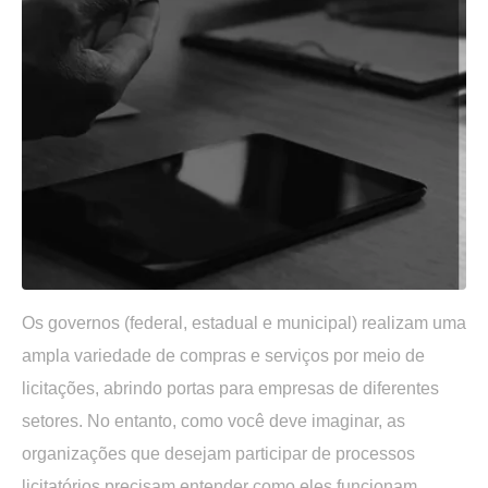
Os governos (federal, estadual e municipal) realizam uma
ampla variedade de compras e serviços por meio de
licitações, abrindo portas para empresas de diferentes
setores. No entanto, como você deve imaginar, as
organizações que desejam participar de processos
licitatórios precisam entender como eles funcionam.