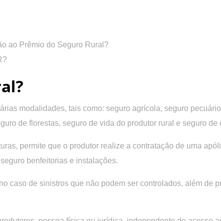
o ao Prêmio do Seguro Rural?
R?
al?
rias modalidades, tais como: seguro agrícola, seguro pecuário
guro de florestas, seguro de vida do produtor rural e seguro de 
uras, permite que o produtor realize a contratação de uma apól
seguro benfeitorias e instalações.
no caso de sinistros que não podem ser controlados, além de 
odutores, pessoa física ou jurídica, independente de acesso ao