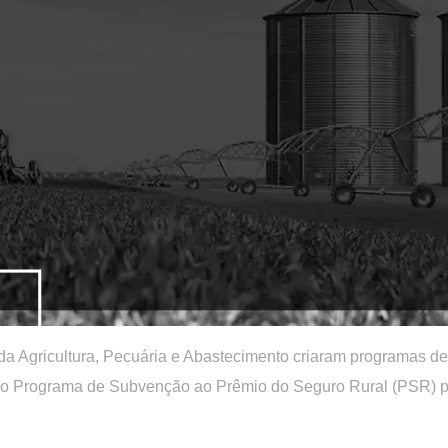
a Agricultura, Pecuária e Abastecimento criaram programas de 
 do Programa de Subvenção ao Prêmio do Seguro Rural (PSR) pa