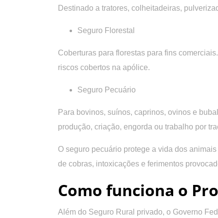
Destinado a tratores, colheitadeiras, pulveriza
Seguro Florestal
Coberturas para florestas para fins comerciai
riscos cobertos na apólice.
Seguro Pecuário
Para bovinos, suínos, caprinos, ovinos e bub
produção, criação, engorda ou trabalho por tra
O seguro pecuário protege a vida dos animais 
de cobras, intoxicações e ferimentos provocad
Como funciona o Pro
Além do Seguro Rural privado, o Governo Fede