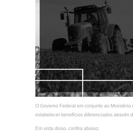
O Governo Federal em conjunto ao Ministério d
estabelecer benefícios diferenciados através
Em vista disso, confira abaixo: