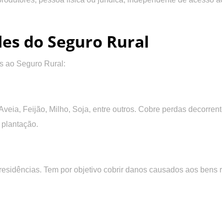
des do Seguro Rural
s ao Seguro Rural:
Aveia, Feijão, Milho, Soja, entre outros. Cobre perdas decorre
 plantação.
residências. Tem por objetivo cobrir danos causados aos bens r