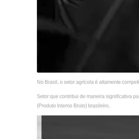
No Brasil, o setor agrícola é altamente compet
Setor que contribui de maneira significativa
(Produto Interno Bruto) brasileiro.