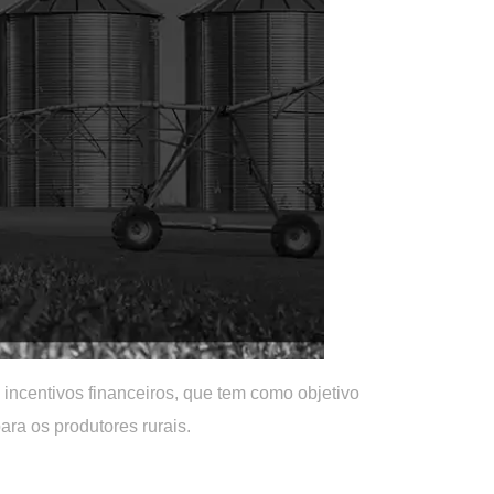
incentivos financeiros, que tem como objetivo
ra os produtores rurais.