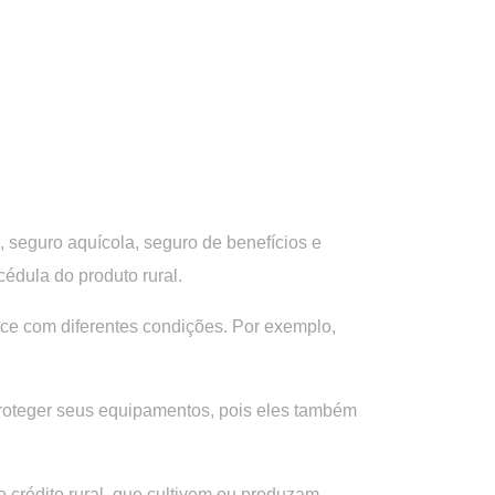
, seguro aquícola, seguro de benefícios e
cédula do produto rural.
ice com diferentes condições. Por exemplo,
proteger seus equipamentos, pois eles também
 crédito rural, que cultivem ou produzam