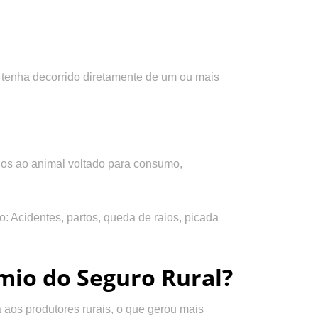
e tenha decorrido diretamente de um ou mais
anos ao animal voltado para consumo,
: Acidentes, partos, queda de raios, picada
io do Seguro Rural?
aos produtores rurais, o que gerou mais