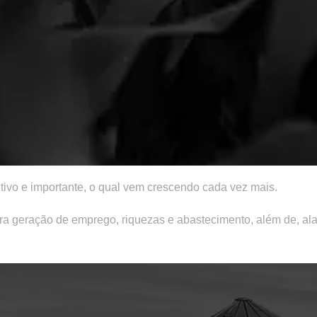
itivo e importante, o qual vem crescendo cada vez mais.
 para geração de emprego, riquezas e abastecimento, além de, a