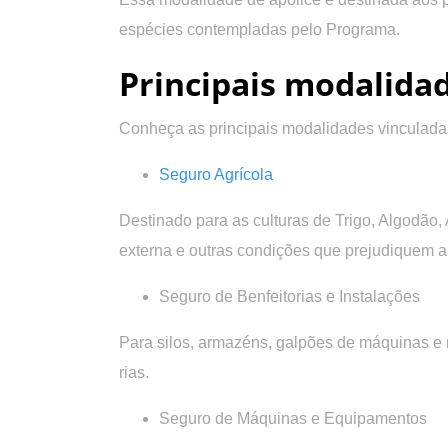
espécies contempladas pelo Programa.
Principais modalida
Conheça as principais modalidades vinculada
Seguro Agrícola
Destinado para as culturas de Trigo, Algodão, 
externa e outras condições que prejudiquem a
Seguro de Benfeitorias e Instalações
Para silos, armazéns, galpões de máquinas e 
rias.
Seguro de Máquinas e Equipamentos