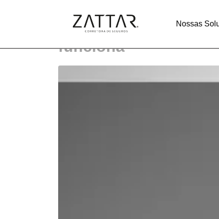
Programa de Subvenç
Nossas Sol
funciona