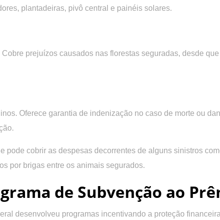
dores, plantadeiras, pivô central e painéis solares.
s. Cobre prejuízos causados nas florestas seguradas, desde qu
alinos. Oferece garantia de indenização no caso de morte ou d
ção.
e pode cobrir as despesas decorrentes de alguns sinistros como
os por brigas entre os animais segurados.
grama de Subvenção ao Prêm
ral desenvolveu programas incentivando a proteção financeira 