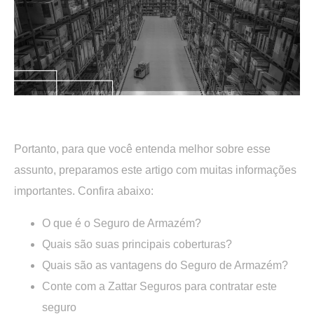
.
Portanto, para que você entenda melhor sobre esse
assunto, preparamos este artigo com muitas informações
importantes. Confira abaixo:
O que é o Seguro de Armazém?
Quais são suas principais coberturas?
Quais são as vantagens do Seguro de Armazém?
Conte com a Zattar Seguros para contratar este
seguro