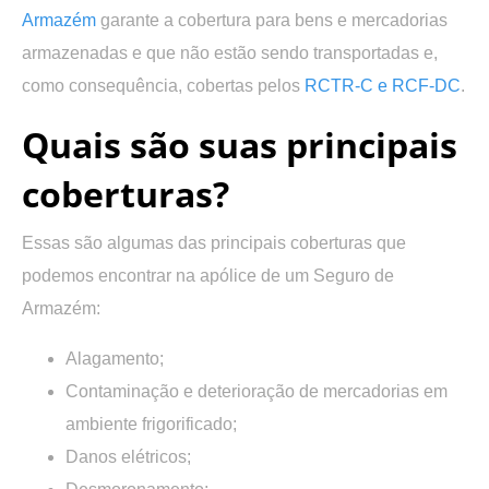
Armazém
garante a cobertura para bens e mercadorias
armazenadas e que não estão sendo transportadas e,
como consequência, cobertas pelos
RCTR-C e RCF-DC
.
Quais são suas principais
coberturas?
Essas são algumas das principais coberturas que
podemos encontrar na apólice de um Seguro de
Armazém:
Alagamento;
Contaminação e deterioração de mercadorias em
ambiente frigorificado;
Danos elétricos;