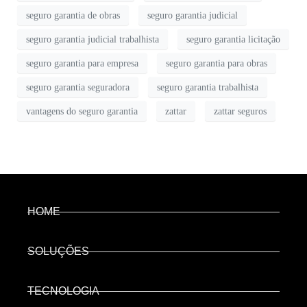
seguro garantia de obras
seguro garantia judicial
seguro garantia judicial trabalhista
seguro garantia licitação
seguro garantia para empresa
seguro garantia para obras
seguro garantia seguradora
seguro garantia trabalhista
vantagens do seguro garantia
zattar
zattar seguros
HOME
SOLUÇÕES
TECNOLOGIA