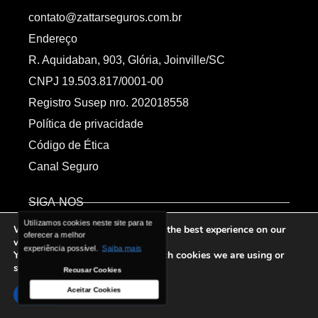
contato@zattarseguros.com.br
Endereço
R. Aquidaban, 903, Glória, Joinville/SC
CNPJ 19.503.817/0001-00
Registro Susep nro. 202018558
Política de privacidade
Código de Ética
Canal Seguro
SIGA-NOS
Utilizamos cookies neste site para te
Utilizamos cookies neste site para te
We are using cookies to give you the best experience on our
oferecer a melhor
oferecer a melhor
website.
experiência possível.
experiência possível.
Saiba mais
Saiba mais
Receba novidades do blog
You can find out more about which cookies we are using or
switch them off in
settings
.
Recusar Cookies
Recusar Cookies
Aceitar Cookies
Aceitar Cookies
Accept
Inscrever-se