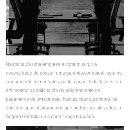
Na rotina de uma empresa é comum surgir a
necessidade de possuir uma garantia contratual, seja no
cumprimento de contratos, participação de licitações, ou
até mesmo na solicitação de adiantamento de
pagamento de um contrato. Nestes casos, portanto, há
dois principais instrumentos que podem ser utilizados: o
Seguro Garantia ou a carta fiança bancária.