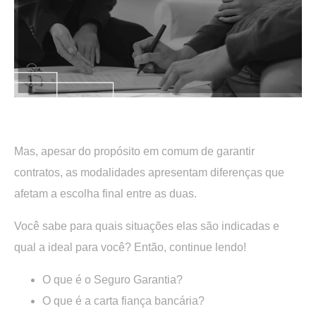
.
Mas, apesar do propósito em comum de garantir
contratos, as modalidades apresentam diferenças que
afetam a escolha final entre as duas.
Você sabe para quais situações elas são indicadas e
qual a ideal para você? Então, continue lendo!
O que é o Seguro Garantia?
O que é a carta fiança bancária?