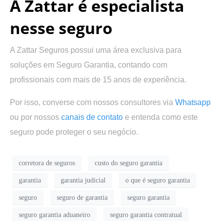
A Zattar é especialista
nesse seguro
A Zattar Seguros possui uma área exclusiva para
soluções em Seguro Garantia, contando com
profissionais com mais de 15 anos de experiência.
Por isso, converse com nossos consultores via
Whatsapp
ou por nossos
canais de contato
e entenda como este
seguro pode proteger o seu negócio.
corretora de seguros
custo do seguro garantia
garantia
garantia judicial
o que é seguro garantia
seguro
seguro de garantia
seguro garantia
seguro garantia aduaneiro
seguro garantia contratual