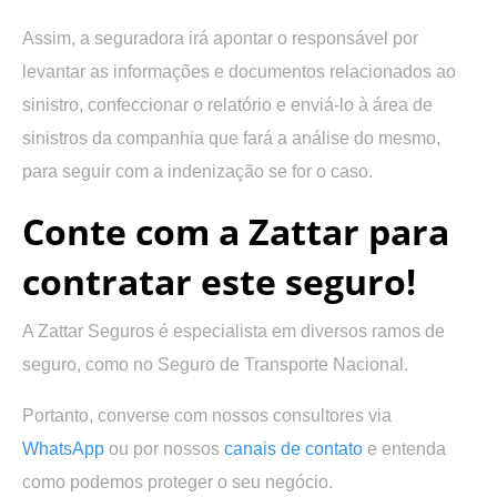
Assim, a seguradora irá apontar o responsável por
levantar as informações e documentos relacionados ao
sinistro, confeccionar o relatório e enviá-lo à área de
sinistros da companhia que fará a análise do mesmo,
para seguir com a indenização se for o caso.
Conte com a Zattar para
contratar este seguro!
A Zattar Seguros é especialista em diversos ramos de
seguro, como no Seguro de Transporte Nacional.
Portanto, converse com nossos consultores via
WhatsApp
ou por nossos
canais de contato
e entenda
como podemos proteger o seu negócio.