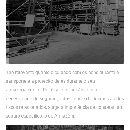
Tão relevante quanto o cuidado com os bens durante o
transporte é a proteção deles durante o seu
armazenamento. Por isso, em junção com a
necessidade de segurança dos itens e da diminuição dos
riscos relacionados, surge a importância de contratar um
seguro específico: o de Armazém.