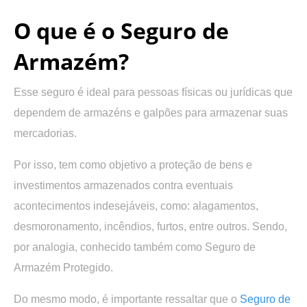
O que é o Seguro de
Armazém?
Esse seguro é ideal para pessoas físicas ou jurídicas que
dependem de armazéns e galpões para armazenar suas
mercadorias.
Por isso, tem como objetivo a proteção de bens e
investimentos armazenados contra eventuais
acontecimentos indesejáveis, como: alagamentos,
desmoronamento, incêndios, furtos, entre outros. Sendo,
por analogia, conhecido também como Seguro de
Armazém Protegido.
Do mesmo modo, é importante ressaltar que o
Seguro de