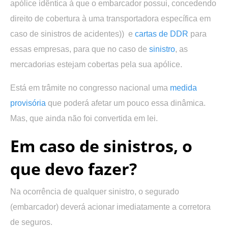
apólice idêntica à que o embarcador possui, concedendo
direito de cobertura à uma transportadora específica em
caso de sinistros de acidentes)) e
cartas de DDR
para
essas empresas, para que no caso de
sinistro
, as
mercadorias estejam cobertas pela sua apólice.
Está em trâmite no congresso nacional uma
medida
provisória
que poderá afetar um pouco essa dinâmica.
Mas, que ainda não foi convertida em lei.
Em caso de sinistros, o
que devo fazer?
Na ocorrência de qualquer sinistro, o segurado
(embarcador) deverá acionar imediatamente a corretora
de seguros.