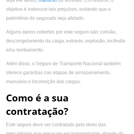
seja ele aéreo,
marítimo
ou terrestre. Em resumo, o
objetivo é indenizar tais prejuízos, evitando que o
patrimônio do segurado seja afetado.
Alguns danos cobertos por este seguro são: colisão,
descongelamento da carga, extravio, explosão, incêndio
e/ou tombamento.
Além disso, o Seguro de Transporte Nacional também
oferece garantias nas etapas de armazenamento,
manuseio e locomoção das cargas.
Como é a sua
contratação?
Este seguro deve ser contratado pelo dono das
mercadorias que precisam ser transportadas através do