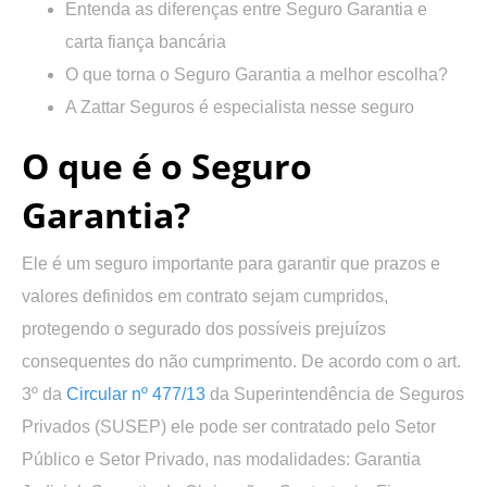
Entenda as diferenças entre Seguro Garantia e
carta fiança bancária
O que torna o Seguro Garantia a melhor escolha?
A Zattar Seguros é especialista nesse seguro
O que é o Seguro
Garantia?
Ele é um seguro importante para garantir que prazos e
valores definidos em contrato sejam cumpridos,
protegendo o segurado dos possíveis prejuízos
consequentes do não cumprimento. De acordo com o art.
3º da
Circular nº 477/13
da Superintendência de Seguros
Privados (SUSEP) ele pode ser contratado pelo Setor
Público e Setor Privado, nas modalidades: Garantia