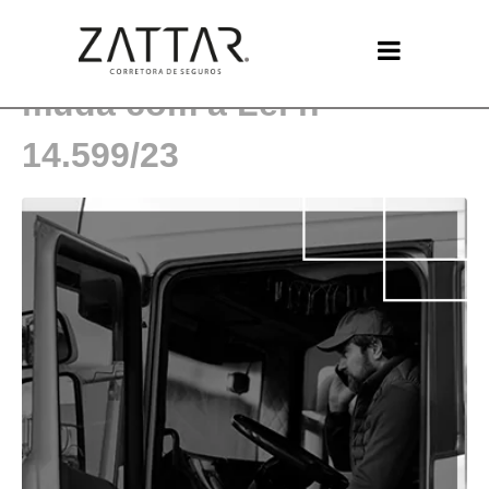
O que é TAC e o que
muda com a Lei nº
14.599/23