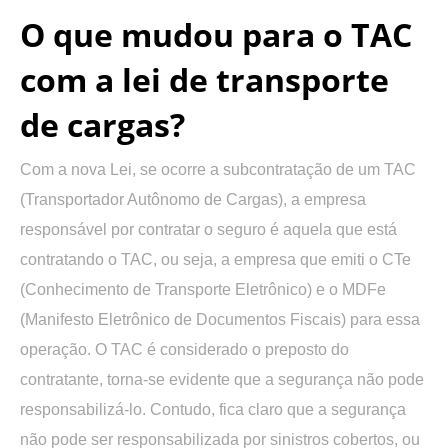
O que mudou para o TAC
com a lei de transporte
de cargas?
Com a nova Lei, se ocorre a subcontratação de um TAC
(Transportador Autônomo de Cargas), a empresa
responsável por contratar o seguro é aquela que está
contratando o TAC, ou seja, a empresa que emiti o CTe
(Conhecimento de Transporte Eletrônico) e o MDFe
(Manifesto Eletrônico de Documentos Fiscais) para essa
operação. O TAC é considerado o preposto do
contratante, torna-se evidente que a segurança não pode
responsabilizá-lo. Contudo, fica claro que a segurança
não pode ser responsabilizada por sinistros cobertos, ou