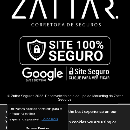
© Zattar Seguros 2023. Desenvolvido pela equipe de Marketing da Zattar
Seguros.
Utilizamos cookies neste site para te
Utilizamos cookies neste site para te
We are using cookies to give you the best experience on our
oferecer a melhor
oferecer a melhor
website.
experiência possível.
experiência possível.
Saiba mais
Saiba mais
You can find out more about which cookies we are using or
switch them off in
settings
.
Recusar Cookies
Recusar Cookies