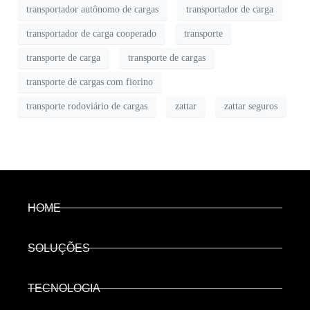
transportador autônomo de cargas
transportador de carga
transportador de carga cooperado
transporte
transporte de carga
transporte de cargas
transporte de cargas com fiorino
transporte rodoviário de cargas
zattar
zattar seguros
HOME
SOLUÇÕES
TECNOLOGIA