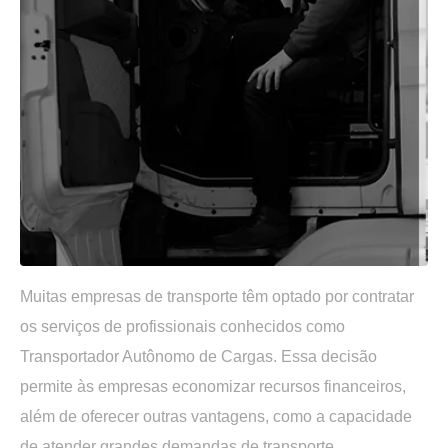
Muitas empresas de transporte têm optado por contratar
os serviços de profissionais conhecidos como
Transportador Autônomo de Cargas. Essa decisão
permite às empresas economizar recursos financeiros,
além de oferecer outras vantagens, como a capacidade
de atender grandes demandas de transporte.