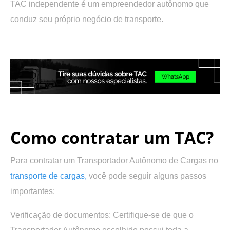
TAC independente é um empreendedor autônomo que
conduz seu próprio negócio de transporte.
.
.
Como contratar um TAC?
Para contratar um Transportador Autônomo de Cargas no
transporte de cargas,
você pode seguir alguns passos
importantes:
Verificação de documentos:
Certifique-se de que o