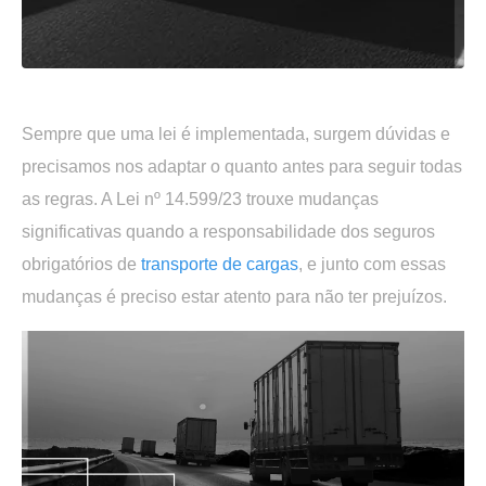
Sempre que uma lei é implementada, surgem dúvidas e
precisamos nos adaptar o quanto antes para seguir todas
as regras. A Lei nº 14.599/23 trouxe mudanças
significativas quando a responsabilidade dos seguros
obrigatórios de
transporte de cargas
, e junto com essas
mudanças é preciso estar atento para não ter prejuízos.