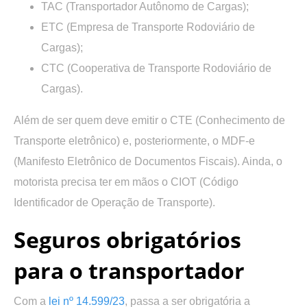
TAC (Transportador Autônomo de Cargas);
ETC (Empresa de Transporte Rodoviário de
Cargas);
CTC (Cooperativa de Transporte Rodoviário de
Cargas).
Além de ser quem deve emitir o CTE (Conhecimento de
Transporte eletrônico) e, posteriormente, o MDF-e
(Manifesto Eletrônico de Documentos Fiscais). Ainda, o
motorista precisa ter em mãos o CIOT (Código
Identificador de Operação de Transporte).
Seguros obrigatórios
para o transportador
Com a
lei nº 14.599/23
, passa a ser obrigatória a