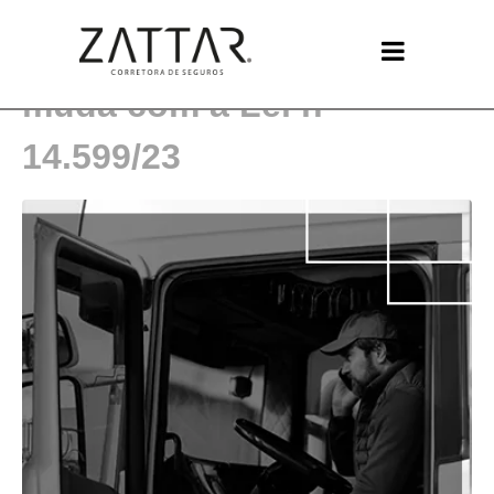
O que é TAC e o que
muda com a Lei nº
14.599/23