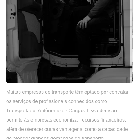
Muitas empresas de transporte têm optado por contratar
os serviços de profissionais conhecidos como
Transportador Autônomo de Cargas. Essa decisão
permite às empresas economizar recursos financeiros,
além de oferecer outras vantagens, como a capacidade
de atender grandes demandas de transporte.