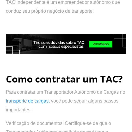
TAC independente é um empreendedor autônomo que
conduz seu próprio negócio de transporte.
.
.
Como contratar um TAC?
Para contratar um Transportador Autônomo de Cargas no
transporte de cargas,
você pode seguir alguns passos
importantes:
Verificação de documentos:
Certifique-se de que o