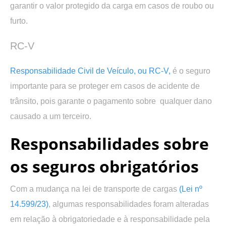
garantir o valor protegido da carga em casos de roubo ou
furto.
RC-V
Responsabilidade Civil de Veículo, ou RC-V,
é o seguro
importante para se proteger em casos de acidente de
trânsito, pois garante o pagamento sobre qualquer dano
causado a um terceiro.
Responsabilidades sobre
os seguros obrigatórios
Com a mudança na lei de transporte de cargas
(Lei nº
14.599/23)
, algumas responsabilidades foram alteradas
em relação à obrigatoriedade e à responsabilidade pela