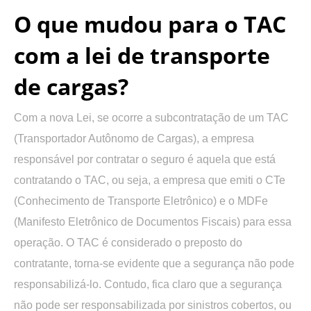
O que mudou para o TAC
com a lei de transporte
de cargas?
Com a nova Lei, se ocorre a subcontratação de um TAC
(Transportador Autônomo de Cargas), a empresa
responsável por contratar o seguro é aquela que está
contratando o TAC, ou seja, a empresa que emiti o CTe
(Conhecimento de Transporte Eletrônico) e o MDFe
(Manifesto Eletrônico de Documentos Fiscais) para essa
operação. O TAC é considerado o preposto do
contratante, torna-se evidente que a segurança não pode
responsabilizá-lo. Contudo, fica claro que a segurança
não pode ser responsabilizada por sinistros cobertos, ou