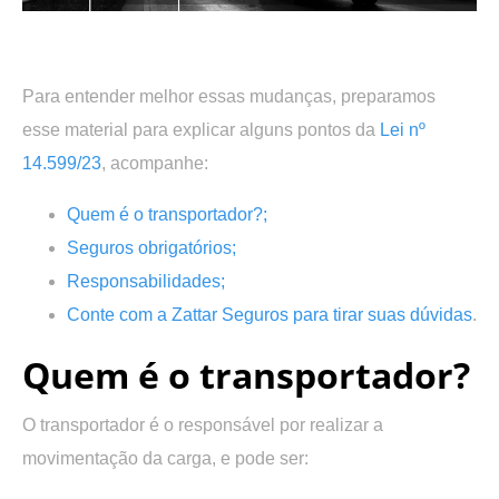
.
Para entender melhor essas mudanças, preparamos
esse material para explicar alguns pontos da
Lei nº
14.599/23
, acompanhe:
Quem é o transportador?;
Seguros obrigatórios;
Responsabilidades;
Conte com a Zattar Seguros para tirar suas dúvidas
.
Quem é o transportador?
O transportador é o responsável por realizar a
movimentação da carga, e pode ser: