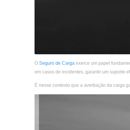
O
Seguro de Carga
exerce um papel fundament
em casos de incidentes, garantir um suporte 
É nesse contexto que a
averbação da carga
ga