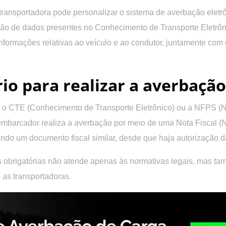
 transportadora pode personalizar o sistema de averbação ele
ação de dados presentes no Conhecimento de Transporte Eletrôn
 informações relativas ao veículo e ao condutor, juntamente com
o para realizar a averbaçã
ndo o CTE (Conhecimento de Transporte Eletrônico) ou a NFPS (
 embarcador realiza a averbação por meio de uma Nota Fiscal 
izando um documento fiscal similar, desde que haja autorização 
 obrigatórias não atende apenas às normativas legais, mas t
 as transportadoras.