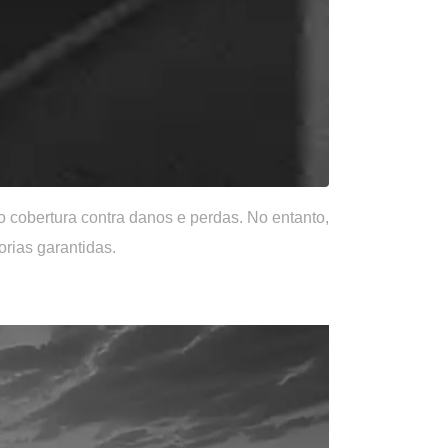
 cobertura contra danos e perdas. No entanto,
rias garantidas.