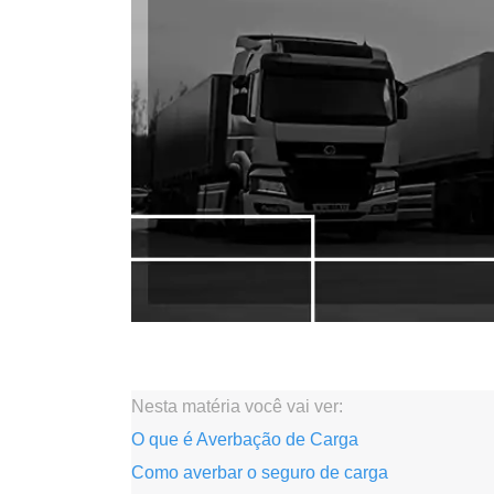
.
Nesta matéria você vai ver:
O que é Averbação de Carga
Como averbar o seguro de carga