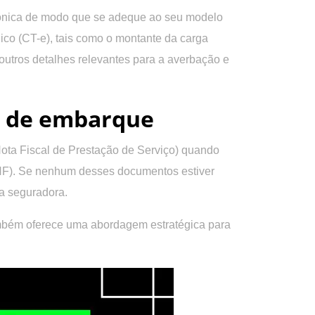
trônica de modo que se adeque ao seu modelo
ico (CT-e), tais como o montante da carga
 outros detalhes relevantes para a averbação e
o de embarque
Nota Fiscal de Prestação de Serviço) quando
(NF). Se nenhum desses documentos estiver
da seguradora.
ambém oferece uma abordagem estratégica para