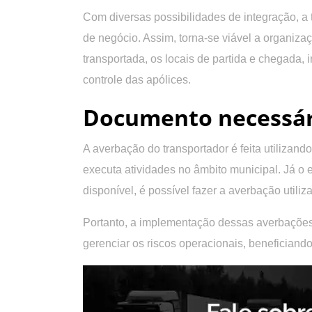
Com diversas possibilidades de integração, a
de negócio. Assim, torna-se viável a organiz
transportada, os locais de partida e chegada,
controle das apólices.
Documento necessári
A averbação do transportador é feita utiliza
executa atividades no âmbito municipal. Já o
disponível, é possível fazer a averbação util
Portanto, a implementação dessas averbações
gerenciar os riscos operacionais, beneficiando