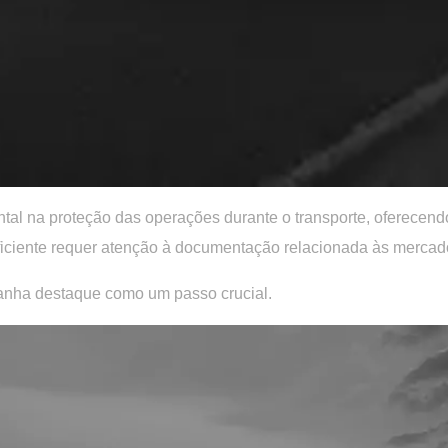
al na proteção das operações durante o transporte, oferecendo
eficiente requer atenção à documentação relacionada às mercado
nha destaque como um passo crucial.