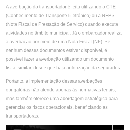
A averbação do transportador é feita utilizando o CTE
(Conhecimento de Transporte Eletrônico) ou a NFPS
(Nota Fiscal de Prestação de Serviço) quando executa
atividades no âmbito municipal. Já o embarcador realiza
a averbação por meio de uma Nota Fiscal (NF). Se
nenhum desses documentos estiver disponível, é
possível fazer a averbação utilizando um documento
fiscal similar, desde que haja autorização da seguradora.
Portanto, a implementação dessas averbações
obrigatórias não atende apenas às normativas legais,
mas também oferece uma abordagem estratégica para
gerenciar os riscos operacionais, beneficiando as
transportadoras.