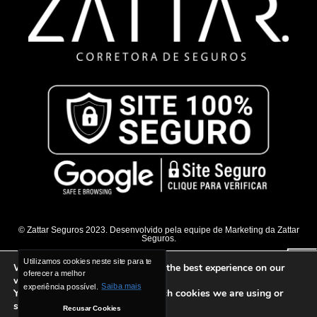
© Zattar Seguros 2023. Desenvolvido pela equipe de Marketing da Zattar
Seguros.
Utilizamos cookies neste site para te
Utilizamos cookies neste site para te
We are using cookies to give you the best experience on our
oferecer a melhor
oferecer a melhor
website.
experiência possível.
experiência possível.
Saiba mais
Saiba mais
You can find out more about which cookies we are using or
switch them off in
settings
.
Recusar Cookies
Recusar Cookies