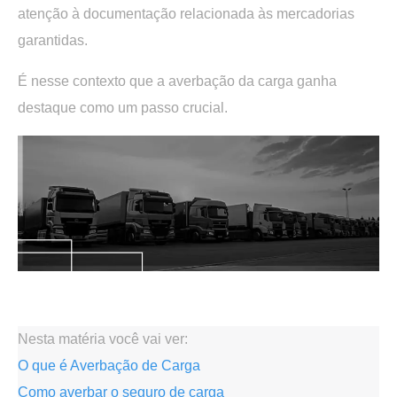
atenção à documentação relacionada às mercadorias
garantidas.
É nesse contexto que a
averbação da carga
ganha
destaque como um passo crucial.
.
Nesta matéria você vai ver:
O que é Averbação de Carga
Como averbar o seguro de carga