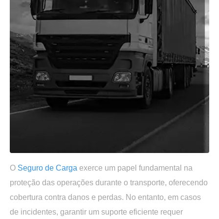
O
Seguro de Carga
exerce um papel fundamental na
proteção das operações durante o transporte, oferecendo
cobertura contra danos e perdas. No entanto, em casos
de incidentes, garantir um suporte eficiente requer