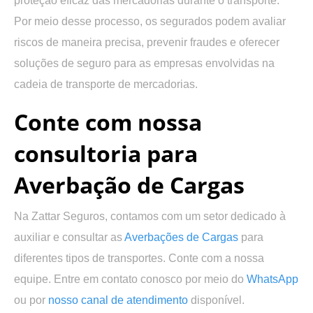
proteção eficaz das mercadorias durante o transporte.
Por meio desse processo, os segurados podem avaliar
riscos de maneira precisa, prevenir fraudes e oferecer
soluções de seguro para as empresas envolvidas na
cadeia de transporte de mercadorias.
Conte com nossa
consultoria para
Averbação de Cargas
Na Zattar Seguros, contamos com um setor dedicado à
auxiliar e consultar as
Averbações de Cargas
para
diferentes tipos de transportes. Conte com a nossa
equipe. Entre em contato conosco por meio do
WhatsApp
ou por
nosso canal de atendimento
disponível.