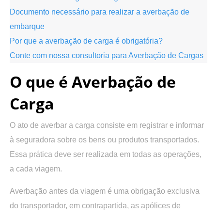
Documento necessário para realizar a averbação de
embarque
Por que a averbação de carga é obrigatória?
Conte com nossa consultoria para Averbação de Cargas
O que é Averbação de
Carga
O ato de averbar a carga consiste em registrar e informar
à seguradora sobre os bens ou produtos transportados.
Essa prática deve ser realizada em todas as operações,
a cada viagem.
Averbação antes da viagem é uma obrigação exclusiva
do transportador, em contrapartida, as apólices de