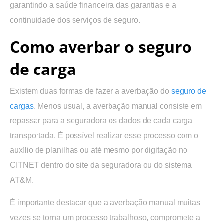
garantindo a saúde financeira das garantias e a
continuidade dos serviços de seguro.
Como averbar o seguro
de carga
Existem duas formas de fazer a averbação do
seguro de
cargas
. Menos usual, a averbação manual consiste em
repassar para a seguradora os dados de cada carga
transportada. É possível realizar esse processo com o
auxílio de planilhas ou até mesmo por digitação no
CITNET dentro do site da seguradora ou do sistema
AT&M.
É importante destacar que a averbação manual muitas
vezes se torna um processo trabalhoso, compromete a