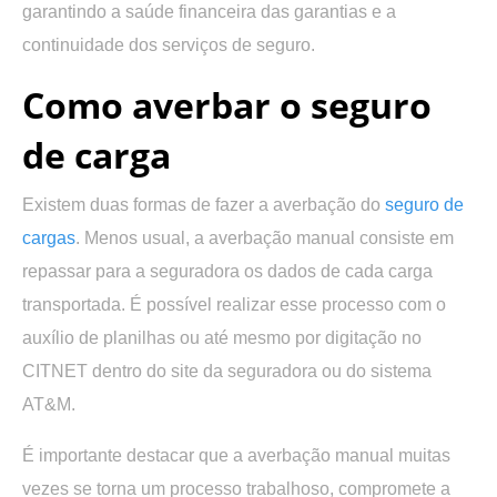
garantindo a saúde financeira das garantias e a
continuidade dos serviços de seguro.
Como averbar o seguro
de carga
Existem duas formas de fazer a averbação do
seguro de
cargas
. Menos usual, a averbação manual consiste em
repassar para a seguradora os dados de cada carga
transportada. É possível realizar esse processo com o
auxílio de planilhas ou até mesmo por digitação no
CITNET dentro do site da seguradora ou do sistema
AT&M.
É importante destacar que a averbação manual muitas
vezes se torna um processo trabalhoso, compromete a