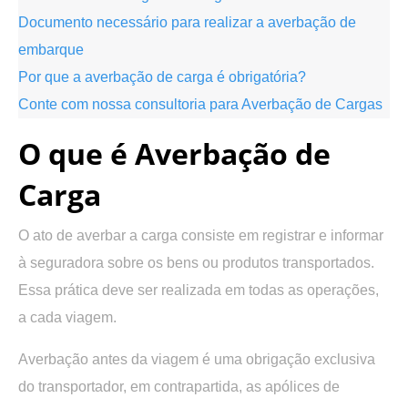
Documento necessário para realizar a averbação de
embarque
Por que a averbação de carga é obrigatória?
Conte com nossa consultoria para Averbação de Cargas
O que é Averbação de
Carga
O ato de averbar a carga consiste em registrar e informar
à seguradora sobre os bens ou produtos transportados.
Essa prática deve ser realizada em todas as operações,
a cada viagem.
Averbação antes da viagem é uma obrigação exclusiva
do transportador, em contrapartida, as apólices de