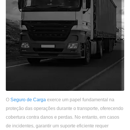
O
Seguro de Carga
exerce um papel fundamental na
proteção das operações durante o transporte, oferecendo
cobertura contra danos e perdas. No entanto, em casos
de incidentes, garantir um suporte eficiente requer