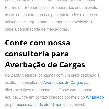
proteção eficaz das mercadorias durante o transporte.
Por meio desse processo, os segurados podem avaliar
riscos de maneira precisa, prevenir fraudes e oferecer
soluções de seguro para as empresas envolvidas na
cadeia de transporte de mercadorias.
Conte com nossa
consultoria para
Averbação de Cargas
Na Zattar Seguros, contamos com um setor dedicado à
auxiliar e consultar as
Averbações de Cargas
para
diferentes tipos de transportes. Conte com a nossa
equipe. Entre em contato conosco por meio do
WhatsApp
ou por
nosso canal de atendimento
disponível.