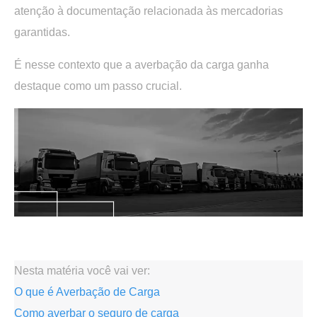
atenção à documentação relacionada às mercadorias
garantidas.
É nesse contexto que a
averbação da carga
ganha
destaque como um passo crucial.
.
Nesta matéria você vai ver:
O que é Averbação de Carga
Como averbar o seguro de carga