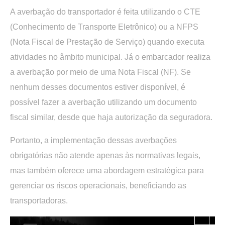
A averbação do transportador é feita utilizando o CTE
(Conhecimento de Transporte Eletrônico) ou a NFPS
(Nota Fiscal de Prestação de Serviço) quando executa
atividades no âmbito municipal. Já o embarcador realiza
a averbação por meio de uma Nota Fiscal (NF). Se
nenhum desses documentos estiver disponível, é
possível fazer a averbação utilizando um documento
fiscal similar, desde que haja autorização da seguradora.
Portanto, a implementação dessas averbações
obrigatórias não atende apenas às normativas legais,
mas também oferece uma abordagem estratégica para
gerenciar os riscos operacionais, beneficiando as
transportadoras.