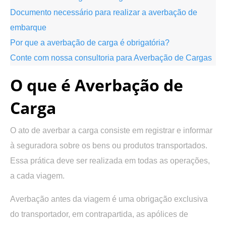
Documento necessário para realizar a averbação de
embarque
Por que a averbação de carga é obrigatória?
Conte com nossa consultoria para Averbação de Cargas
O que é Averbação de
Carga
O ato de averbar a carga consiste em registrar e informar
à seguradora sobre os bens ou produtos transportados.
Essa prática deve ser realizada em todas as operações,
a cada viagem.
Averbação antes da viagem é uma obrigação exclusiva
do transportador, em contrapartida, as apólices de