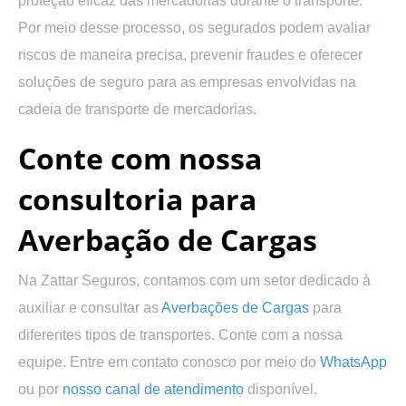
proteção eficaz das mercadorias durante o transporte.
Por meio desse processo, os segurados podem avaliar
riscos de maneira precisa, prevenir fraudes e oferecer
soluções de seguro para as empresas envolvidas na
cadeia de transporte de mercadorias.
Conte com nossa
consultoria para
Averbação de Cargas
Na Zattar Seguros, contamos com um setor dedicado à
auxiliar e consultar as
Averbações de Cargas
para
diferentes tipos de transportes. Conte com a nossa
equipe. Entre em contato conosco por meio do
WhatsApp
ou por
nosso canal de atendimento
disponível.