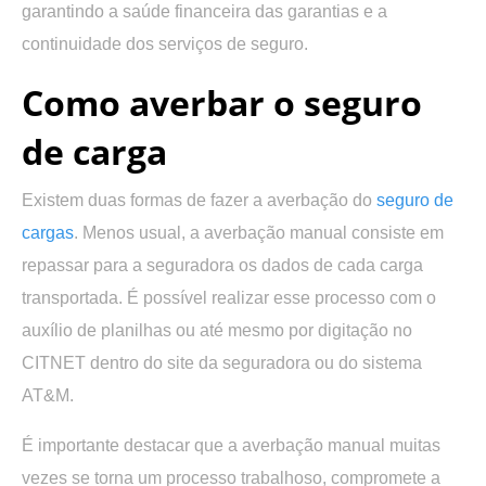
garantindo a saúde financeira das garantias e a
continuidade dos serviços de seguro.
Como averbar o seguro
de carga
Existem duas formas de fazer a averbação do
seguro de
cargas
. Menos usual, a averbação manual consiste em
repassar para a seguradora os dados de cada carga
transportada. É possível realizar esse processo com o
auxílio de planilhas ou até mesmo por digitação no
CITNET dentro do site da seguradora ou do sistema
AT&M.
É importante destacar que a averbação manual muitas
vezes se torna um processo trabalhoso, compromete a