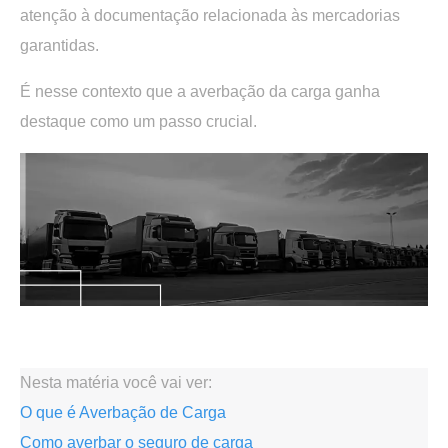
atenção à documentação relacionada às mercadorias
garantidas.
É nesse contexto que a
averbação da carga
ganha
destaque como um passo crucial.
.
Nesta matéria você vai ver:
O que é Averbação de Carga
Como averbar o seguro de carga