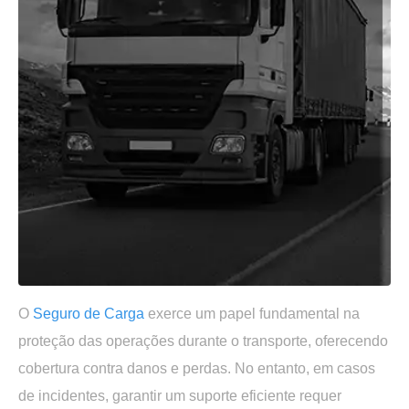
O
Seguro de Carga
exerce um papel fundamental na
proteção das operações durante o transporte, oferecendo
cobertura contra danos e perdas. No entanto, em casos
de incidentes, garantir um suporte eficiente requer