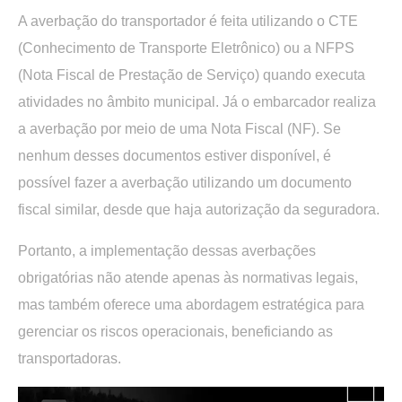
A averbação do transportador é feita utilizando o CTE
(Conhecimento de Transporte Eletrônico) ou a NFPS
(Nota Fiscal de Prestação de Serviço) quando executa
atividades no âmbito municipal. Já o embarcador realiza
a averbação por meio de uma Nota Fiscal (NF). Se
nenhum desses documentos estiver disponível, é
possível fazer a averbação utilizando um documento
fiscal similar, desde que haja autorização da seguradora.
Portanto, a implementação dessas averbações
obrigatórias não atende apenas às normativas legais,
mas também oferece uma abordagem estratégica para
gerenciar os riscos operacionais, beneficiando as
transportadoras.