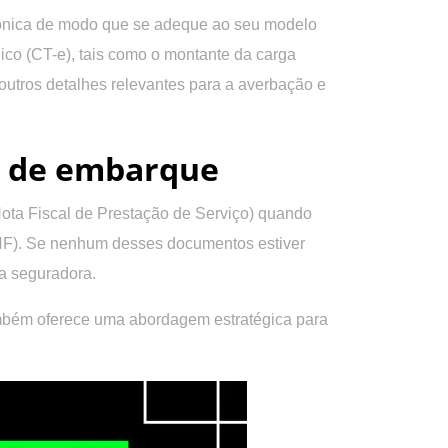
trônica de modo que se adeque ao seu modelo
ico (CT-e), tais como o montante da carga
 outros detalhes relevantes para a averbação e
o de embarque
Nota Fiscal de Prestação de Serviço) quando
(NF). Se nenhum desses documentos estiver
da seguradora.
ambém oferece uma abordagem estratégica para