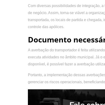
Com diversas possibilidades de integração, a
de negócio. Assim, torna-se viável a organiz
transportada, os locais de partida e chegada,
controle das apólices.
Documento necessári
A averbação do transportador é feita utiliza
executa atividades no âmbito municipal. Já o
disponível, é possível fazer a averbação util
Portanto, a implementação dessas averbações
gerenciar os riscos operacionais, beneficiando