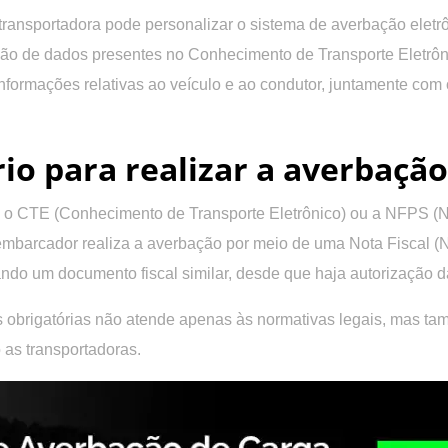
 transportadora pode personalizar o sistema de averbação ele
ação de dados presentes no Conhecimento de Transporte Eletrôn
 informações relativas ao veículo e ao condutor, juntamente com
o para realizar a averbaçã
ndo o CTE (Conhecimento de Transporte Eletrônico) ou a NFPS (
 embarcador realiza a averbação por meio de uma Nota Fiscal 
izando um documento fiscal similar, desde que haja autorização 
 obrigatórias não atende apenas às normativas legais, mas t
 as transportadoras.