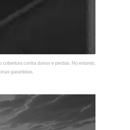
 cobertura contra danos e perdas. No entanto,
rias garantidas.