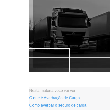
.
Nesta matéria você vai ver:
O que é Averbação de Carga
Como averbar o seguro de carga