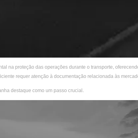
al na proteção das operações durante o transporte, oferecendo
eficiente requer atenção à documentação relacionada às mercado
nha destaque como um passo crucial.