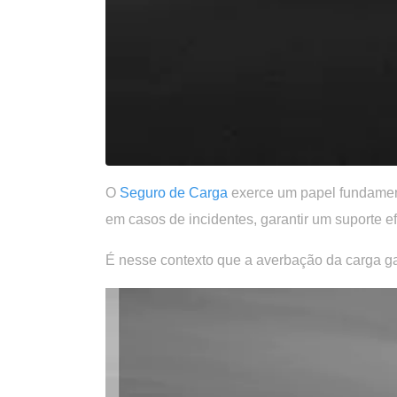
O
Seguro de Carga
exerce um papel fundament
em casos de incidentes, garantir um suporte 
É nesse contexto que a
averbação da carga
ga