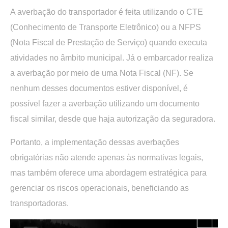
A averbação do transportador é feita utilizando o CTE
(Conhecimento de Transporte Eletrônico) ou a NFPS
(Nota Fiscal de Prestação de Serviço) quando executa
atividades no âmbito municipal. Já o embarcador realiza
a averbação por meio de uma Nota Fiscal (NF). Se
nenhum desses documentos estiver disponível, é
possível fazer a averbação utilizando um documento
fiscal similar, desde que haja autorização da seguradora.
Portanto, a implementação dessas averbações
obrigatórias não atende apenas às normativas legais,
mas também oferece uma abordagem estratégica para
gerenciar os riscos operacionais, beneficiando as
transportadoras.