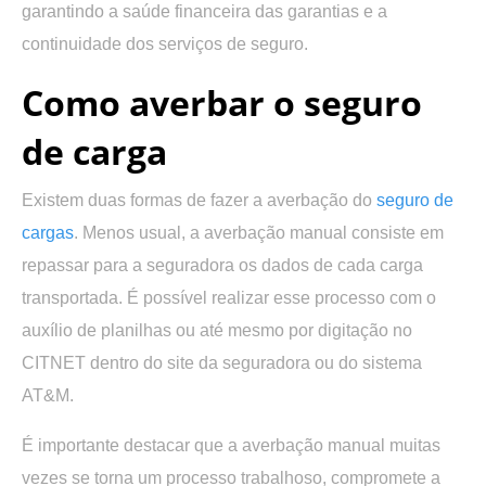
garantindo a saúde financeira das garantias e a
continuidade dos serviços de seguro.
Como averbar o seguro
de carga
Existem duas formas de fazer a averbação do
seguro de
cargas
. Menos usual, a averbação manual consiste em
repassar para a seguradora os dados de cada carga
transportada. É possível realizar esse processo com o
auxílio de planilhas ou até mesmo por digitação no
CITNET dentro do site da seguradora ou do sistema
AT&M.
É importante destacar que a averbação manual muitas
vezes se torna um processo trabalhoso, compromete a