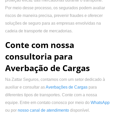
proteção eficaz das mercadorias durante o transporte.
Por meio desse processo, os segurados podem avaliar
riscos de maneira precisa, prevenir fraudes e oferecer
soluções de seguro para as empresas envolvidas na
cadeia de transporte de mercadorias.
Conte com nossa
consultoria para
Averbação de Cargas
Na Zattar Seguros, contamos com um setor dedicado à
auxiliar e consultar as
Averbações de Cargas
para
diferentes tipos de transportes. Conte com a nossa
equipe. Entre em contato conosco por meio do
WhatsApp
ou por
nosso canal de atendimento
disponível.