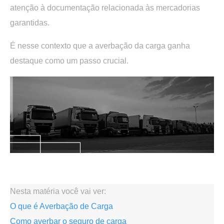
atenção à documentação relacionada às mercadorias
garantidas.
É nesse contexto que a
averbação da carga
ganha
destaque como um passo crucial.
.
Nesta matéria você vai ver:
O que é Averbação de Carga
Como averbar o seguro de carga