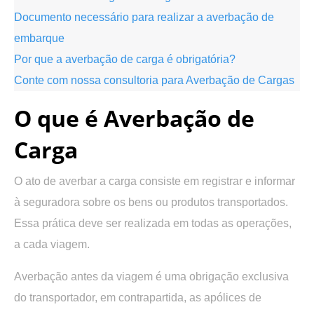
Documento necessário para realizar a averbação de
embarque
Por que a averbação de carga é obrigatória?
Conte com nossa consultoria para Averbação de Cargas
O que é Averbação de
Carga
O ato de averbar a carga consiste em registrar e informar
à seguradora sobre os bens ou produtos transportados.
Essa prática deve ser realizada em todas as operações,
a cada viagem.
Averbação antes da viagem é uma obrigação exclusiva
do transportador, em contrapartida, as apólices de