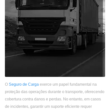
O
Seguro de Carga
exerce um papel fundamental na
proteção das operações durante o transporte, oferecendo
cobertura contra danos e perdas. No entanto, em casos
de incidentes, garantir um suporte eficiente requer